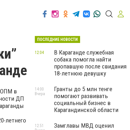
ПОСЛЕДНИЕ НОВОСТИ
ки”
В Караганде служебная
12:04
собака помогла найти
ганде
пропавшую после свидания
18-летнюю девушку
Гранты до 5 млн тенге
14:00
 ОПМ в
Вчера
помогают развивать
пности ДП
социальный бизнес в
Караганды
Карагандинской области
20-летнего
Замглавы МВД оценил
12:51