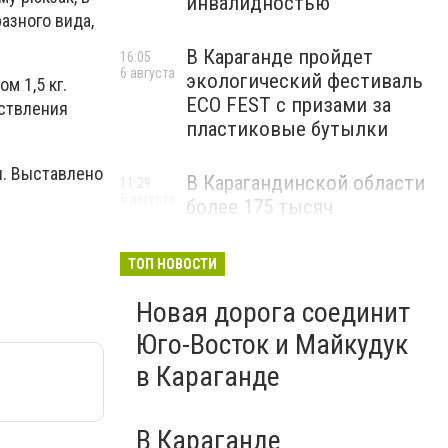
инвалидностью
азного вида,
В Караганде пройдет
16:05
6 августа
экологический фестиваль
м 1,5 кг.
ECO FEST с призами за
ествления
пластиковые бутылки
я. Выставлено
В Карагандинской области
11:29
6 августа
более 175 тысяч
школьников начнут
учебный год 1 сентября
ТОП НОВОСТИ
Новая дорога соединит
Юго-Восток и Майкудук
в Караганде
В Караганде