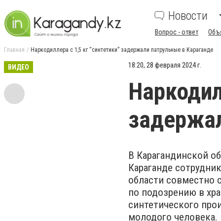
Новости
Вопрос - ответ
Объ
Главная
Наркодиллера с 1,5 кг “синтетики” задержали патрульные в Караганде
18:20, 28 февраля 2024 г.
ВИДЕО
Наркодил
задержал
В Карагандинской о
Караганде сотрудни
области совместно 
по подозрению в хра
синтетического про
молодого человека.