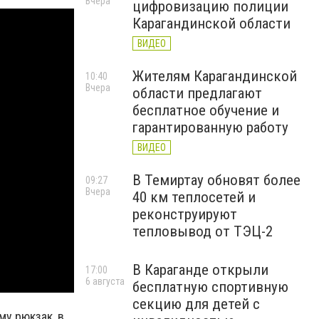
Вчера
цифровизацию полиции
Карагандинской области
ВИДЕО
Жителям Карагандинской
10:40
Вчера
области предлагают
бесплатное обучение и
гарантированную работу
ВИДЕО
В Темиртау обновят более
09:27
Вчера
40 км теплосетей и
реконструируют
тепловывод от ТЭЦ-2
В Караганде открыли
17:00
6 августа
бесплатную спортивную
секцию для детей с
у рюкзак, в