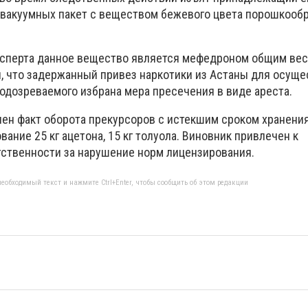
 вакуумных пакет с веществом бежевого цвета порошкообр
сперта данное вещество является мефедроном общим весо
, что задержанный привез наркотики из Астаны для осущ
одозреваемого избрана мера пресечения в виде ареста.
лен факт оборота прекурсоров с истекшим сроком хранени
вание 25 кг ацетона, 15 кг толуола. Виновник привлечен к
ственности за нарушение норм лицензирования.
еобходимый текст и нажмите Ctrl+Enter, чтобы сообщить об этом редакции