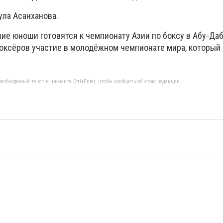
ула Асанханова.
ие юноши готовятся к чемпионату Азии по боксу в Абу-Даб
боксёров участие в молодёжном чемпионате мира, который
еобходимый текст и нажмите Ctrl+Enter, чтобы сообщить об этом редакции