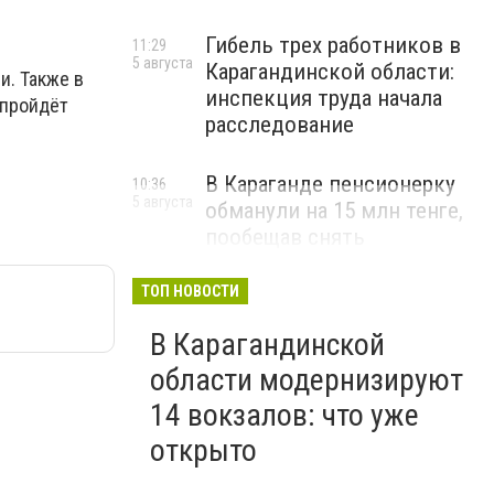
Гибель трех работников в
11:29
5 августа
Карагандинской области:
и. Также в
инспекция труда начала
 пройдёт
расследование
В Караганде пенсионерку
10:36
5 августа
обманули на 15 млн тенге,
пообещав снять
«проклятие»
ТОП НОВОСТИ
ВИДЕО
В Карагандинской
области модернизируют
14 вокзалов: что уже
открыто