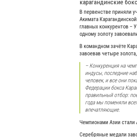
карагандинские бок
В первенстве приняли у
Акимата Карагандинской
главных конкурентов – У
одному золоту завоевали
В командном зачёте Кара
завоевав четыре золота,
– Конкуренция на чемп
индусы, последние на
человек, и все они по
Федерации бокса Кара
правильный отбор: по
года мы поменяли всех
впечатляющие.
Чемпионами Азии стали А
Серебряные медали заво