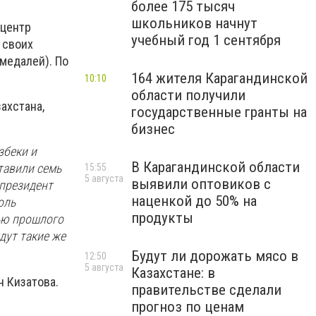
более 175 тысяч
школьников начнут
-центр
учебный год 1 сентября
 своих
медалей). По
164 жителя Карагандинской
10:10
области получили
ахстана,
государственные гранты на
бизнес
збеки и
В Карагандинской области
тавили семь
15:55
5 августа
выявили оптовиков с
 президент
наценкой до 50% на
оль
продукты
ью прошлого
дут такие же
Будут ли дорожать мясо в
12:50
5 августа
Казахстане: в
н Кизатова.
правительстве сделали
прогноз по ценам