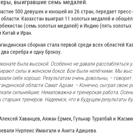
сёры, выигравшие семь медалей.
частие 500 девушек и юношей из 26 стран, передает пресс
 области. Казахстан выиграл 11 золотых медалей и обошёл
збекистан (семь золотых медалей) и Индию (пять золотых 
 Китай и Иран.
гандинская сборная стала первой среди всех областей Каз
 два серебра и одну бронзу.
ионате была высокой. Особенно не давали расслабляться у
бирают силы в женском боксе. Бои были нелёгкими. Мы выс
казали себя хорошо. Результатом очень довольны, – говорит
гандинской области Самат Адхам. – Конечно, сыграл свою р
ехали сильнейшие. Немаловажна и тренерская работа. Осен
 старших тренеров. Надеемся, что в будущем результаты бу
лексей Хаванцев, Аяжан Ермек, Гульнар Турапбай и Жасми
евали Нурпеис Имангали и Анита Адишева.