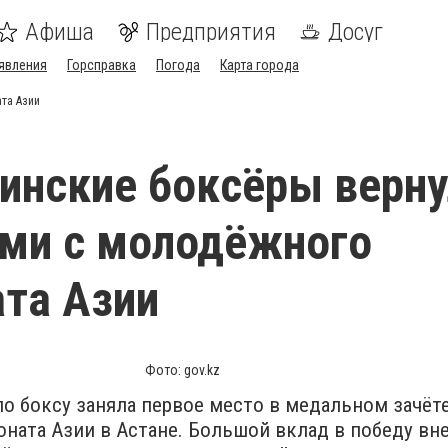
Афиша
Предприятия
Досуг
явления
Горсправка
Погода
Карта города
та Азии
инские боксёры верн
ми с молодёжного
та Азии
Фото: gov.kz
по боксу заняла первое место в медальном зачёт
ната Азии в Астане. Большой вклад в победу вн