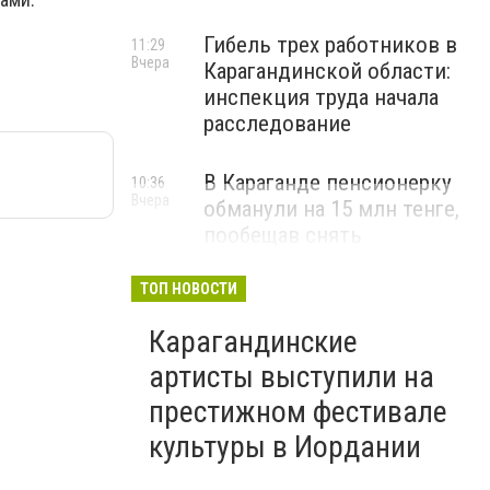
Гибель трех работников в
11:29
Вчера
Карагандинской области:
инспекция труда начала
расследование
В Караганде пенсионерку
10:36
Вчера
обманули на 15 млн тенге,
пообещав снять
«проклятие»
ТОП НОВОСТИ
ВИДЕО
Карагандинские
артисты выступили на
престижном фестивале
культуры в Иордании