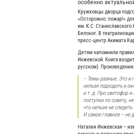
особенно актуальной
Кружковцы дворца подг
«Осторожно: пожар!» дл
им. К.С. Станиславского
Белоног. В театрализац
пресс-центр Акимата Ка
Детям напомнили правил
Инжевской. Книга входит
русском). Произведения 
– Темы разные. Это и 
нельзя подходить к ок
и т. д. Про светофор и
поступки по совету, н
что нельзя не следить
И самое главное – не 
Наталия Инжевская – из
взрослых получили призн