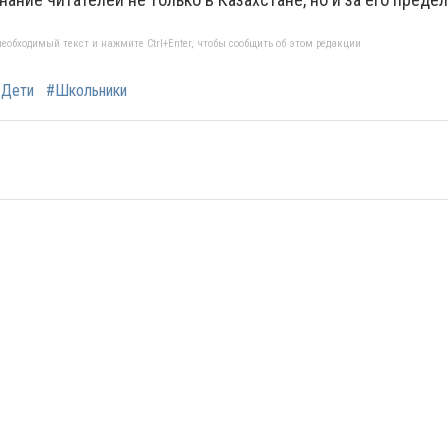
еобходимый текст и нажмите Ctrl+Enter, чтобы сообщить об этом редакции
#Дети
#Школьники