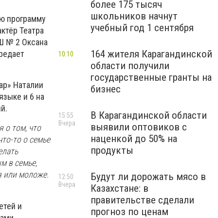
более 175 тысяч
школьников начнут
ю программу
учебный год 1 сентября
ктёр Театра
ДШ № 2 Оксана
164 жителя Карагандинской
ередает
10:10
области получили
государственные гранты на
ар» Наталии
бизнес
языке и 6 на
й.
В Карагандинской области
15:55
Вчера
выявили оптовиков с
 о том, что
наценкой до 50% на
то-то о семье
продукты
елать
м в семье,
в или моложе.
Будут ли дорожать мясо в
12:50
Вчера
Казахстане: в
правительстве сделали
етей и
прогноз по ценам
лами.