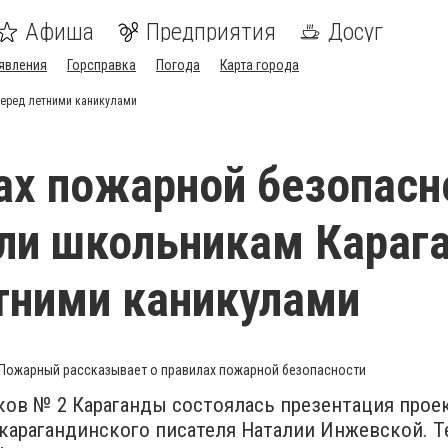
Афиша
Предприятия
Досуг
явления
Горсправка
Погода
Карта города
перед летними каникулами
ах пожарной безопасн
ли школьникам Караг
тними каникулами
Пожарный рассказывает о правилах пожарной безопасности
ов № 2 Караганды состоялась презентация прое
карагандинского писателя Наталии Инжевской. Т