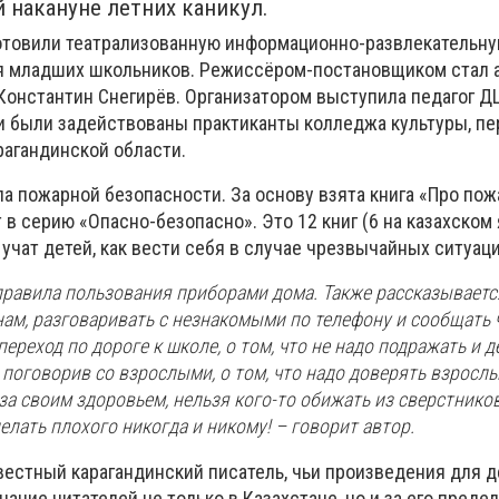
 накануне летних каникул.
отовили театрализованную информационно-развлекательну
я младших школьников. Режиссёром-постановщиком стал а
 Константин Снегирёв. Организатором выступила педагог 
ии были задействованы практиканты колледжа культуры, п
рагандинской области.
а пожарной безопасности. За основу взята книга «Про пож
 в серию «Опасно-безопасно». Это 12 книг (6 на казахском 
учат детей, как вести себя в случае чрезвычайных ситуаци
правила пользования приборами дома. Также рассказывается
нам, разговаривать с незнакомыми по телефону и сообщать ч
 переход по дороге к школе, о том, что не надо подражать и д
е поговорив со взрослыми, о том, что надо доверять взрослы
 за своим здоровьем, нельзя кого-то обижать из сверстнико
делать плохого никогда и никому! – говорит автор.
вестный карагандинский писатель, чьи произведения для д
ание читателей не только в Казахстане, но и за его преде