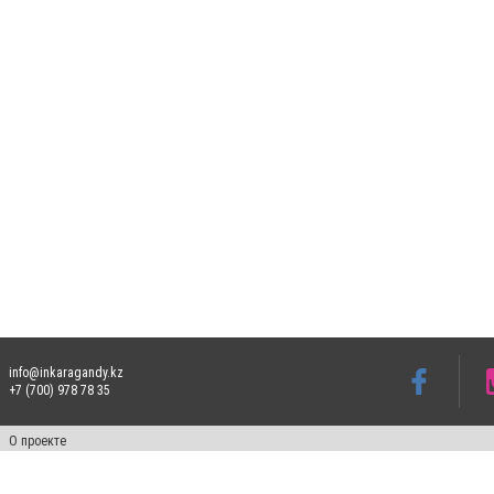
info@inkaragandy.kz
+7 (700) 978 78 35
О проекте
Свидетельство № 17811-СИ от 26 июля 2019 года