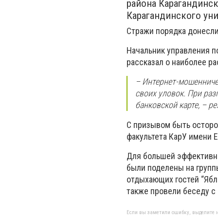
района Карагандинск
Карагандинского уни
Стражи порядка донесли
Начальник управления п
рассказал о наиболее р
– Интернет-мошенниче
своих уловок. При раз
банковской карте, – р
С призывом быть осторо
факультета КарУ имени Е
Для большей эффективно
были поделены на группы
отдыхающих гостей “Ябло
также провели беседу с
Если вы заметили ошибку, выделите н