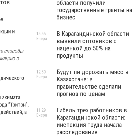
нтов
области получили
государственные гранты на
бизнес
в.
кции и
В Карагандинской области
15:55
Вчера
выявили оптовиков с
наценкой до 50% на
ые способы
продукты
рмацию о
Будут ли дорожать мясо в
12:50
Вчера
идического
Казахстане: в
правительстве сделали
прогноз по ценам
 акимата
да “Тритон”,
Гибель трех работников в
11:29
действий, а
Вчера
Карагандинской области:
инспекция труда начала
расследование