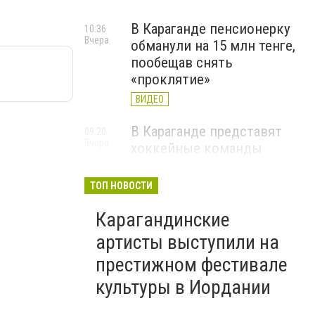
В Караганде пенсионерку
10:36
Вчера
обманули на 15 млн тенге,
пообещав снять
«проклятие»
ВИДЕО
В Караганде представят
09:20
Вчера
хоккейные команды
«Сарыарка» и Qarmet перед
новым сезоном
ТОП НОВОСТИ
Карагандинские
артисты выступили на
престижном фестивале
культуры в Иордании