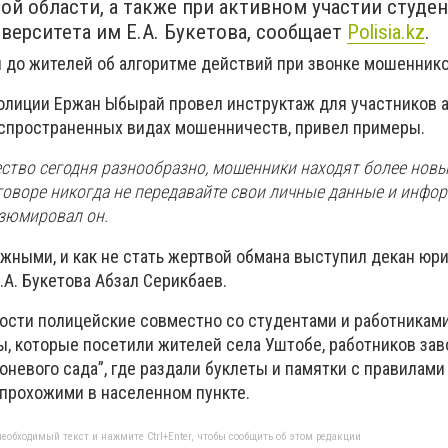
ой области, а также при активном участии студе
верситета им Е.А. Букетова, сообщает
Polisia.kz
.
 до жителей об алгоритме действий при звонке мошеннико
олиции Ержан Ыбырай провел инструктаж для участников а
аспространенных видах мошенничеств, привел примеры.
ство сегодня разнообразно, мошенники находят более нов
говоре никогда не передавайте свои личные данные и инфо
езюмировал он.
жными, и как не стать жертвой обмана выступил декан юр
.А. Букетова Абзал Серикбаев.
сти полицейские совместно со студентами и работниками
, которые посетили жителей села Уштобе, работников заво
невого сада”, где раздали буклеты и памятки с правилами 
 прохожими в населенном пункте.
еобходимый текст и нажмите Ctrl+Enter, чтобы сообщить об этом редакции