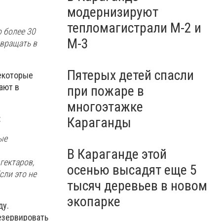
модернизируют
тепломагистрали М-2 и
 более 30
М-3
звращать в
Пятерых детей спасли
екоторые
ают в
при пожаре в
многоэтажке
:
Караганды
ые
В Караганде этой
гектаров,
осенью высадят еще 5
сли это не
тысяч деревьев в новом
экопарке
ду.
резервировать