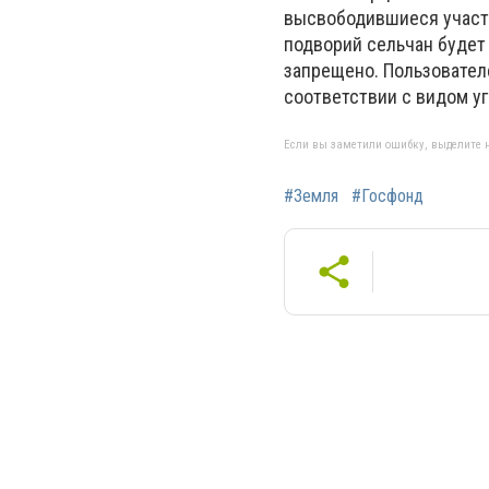
высвободившиеся участки
подворий сельчан будет
запрещено. Пользовател
соответствии с видом уг
Если вы заметили ошибку, выделите н
#Земля
#Госфонд