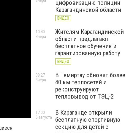
Вчера
цифровизацию полиции
Карагандинской области
ВИДЕО
Жителям Карагандинской
10:40
Вчера
области предлагают
бесплатное обучение и
гарантированную работу
ВИДЕО
В Темиртау обновят более
09:27
Вчера
40 км теплосетей и
реконструируют
тепловывод от ТЭЦ-2
В Караганде открыли
17:00
6 августа
бесплатную спортивную
секцию для детей с
вшиеся