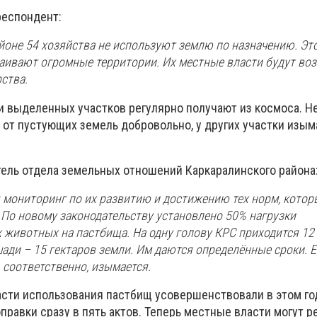
респондент:
йоне 54 хозяйства не используют землю по назначению. Это
таивают огромные территории. Их местные власти будут во
ства.
 выделенных участков регулярно получают из космоса. Н
 от пустующих земель добровольно, у других участки изым
тель отдела земельных отношений Каркаралинского района
я мониторинг по их развитию и достижению тех норм, котор
 По новому законодательству установлено 50% нагрузки
животных на пастбища. На одну голову КРС приходится 12 
шади – 15 гектаров земли. Им даются определённые сроки. Е
, соответственно, изымается.
асти использования пастбищ усовершенствовали в этом го
равки сразу в пять актов. Теперь местные власти могут 