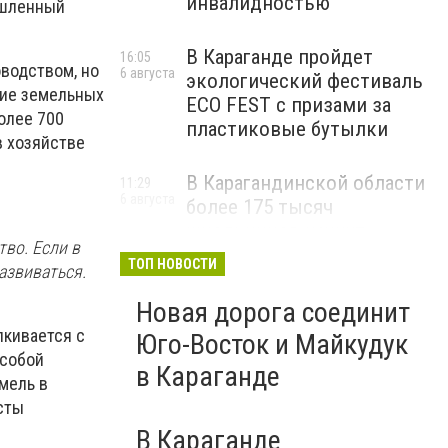
инвалидностью
ышленный
В Караганде пройдет
16:05
оводством, но
6 августа
экологический фестиваль
ние земельных
ECO FEST с призами за
олее 700
пластиковые бутылки
в хозяйстве
В Карагандинской области
11:29
6 августа
более 175 тысяч
школьников начнут
тво. Если в
учебный год 1 сентября
ТОП НОВОСТИ
азвиваться.
Новая дорога соединит
лкивается с
Юго-Восток и Майкудук
 собой
в Караганде
мель в
сты
В Караганде