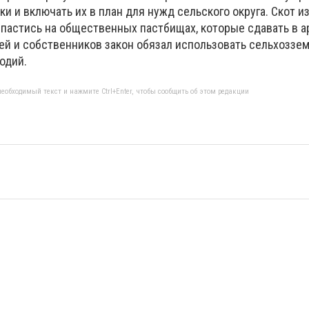
 и включать их в план для нужд сельского округа. Скот и
 пастись на общественных пастбищах, которые сдавать в а
ей и собственников закон обязал использовать сельхоззем
одий.
еобходимый текст и нажмите Ctrl+Enter, чтобы сообщить об этом редакции