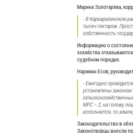
Марина Золотарёва, кор
- В Каркаралинском ра
тысяч гектаров. Прос
собственность государ
Информацию о состоянии
хозяйства отказываются
судебном порядке.
Нариман Есов, руководи
- Ежегодно проводитс
установлены законом.
сельскохозяйственных 
МРС – 2, на голову ло
исполняется, то земля
Законодательство в обл
Законотворцы внесли поп