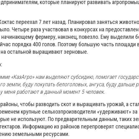
редпринимателям, которые планируют развивать агропром
Коктас переехал 7 лет назад. Планировал заняться животн
было. Четыре раза участвовал в конкурсах на предоставле
д начинающему фермеру, наконец, повезло. Ему выделили б
ейчас порядка 400 голов. Поэтому большую часть площади 
, на остальной выращивают зерновые.
:
рамме «КазАгро» нам выделяют субсидию, помогает государс
о земли, буду покупать белоголовых, ангуса, буду дальше р
 у меня работают в данный момент 5 человек.
районы, чтобы разводить скот и выращивать урожай, а ста
ременем крупные сельхозпроизводители «удерживают» за
орые не используют. По предварительным данным, таких зе
 гектаров. Информацию из районов перепроверят специали
лению земельными ресурсами.