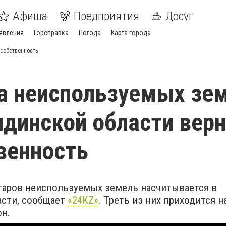
Афиша
Предприятия
Досуг
явления
Горсправка
Погода
Карта города
ссобственность
га неиспользуемых зе
ндинской области верн
венность
таров неиспользуемых земель насчитывается в
асти, сообщает
«24KZ»
. Треть из них приходится н
он.