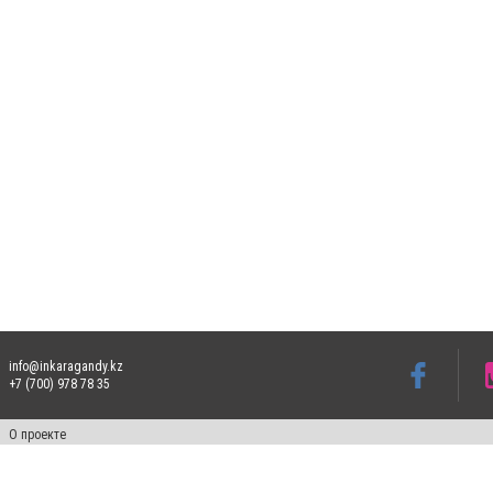
info@inkaragandy.kz
+7 (700) 978 78 35
О проекте
Свидетельство № 17811-СИ от 26 июля 2019 года