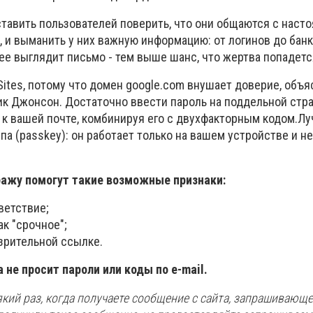
ставить пользователей поверить, что они общаются с нас
, и выманить у них важную информацию: от логинов до бан
ее выглядит письмо - тем выше шанс, что жертва попадетс
ites, потому что домен google.com внушает доверие, объя
ик Джонсон. Достаточно ввести пароль на поддельной стра
 к вашей почте, комбинируя его с двухфакторным кодом.Л
па (passkey): он работает только на вашем устройстве и н
ражу помогут такие возможные признаки:
ветствие;
к "срочное";
зрительной ссылке.
 не просит пароли или коды по e-mail.
кий раз, когда получаете сообщение с сайта, запрашивающ