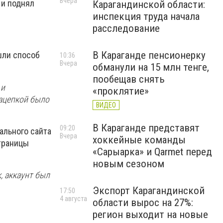
Вчера
 и поднял
Карагандинской области:
инспекция труда начала
расследование
В Караганде пенсионерку
шли способ
10:36
Вчера
обманули на 15 млн тенге,
пообещав снять
 и
«проклятие»
зацепкой было
ВИДЕО
В Караганде представят
09:20
ального сайта
Вчера
хоккейные команды
страницы
«Сарыарка» и Qarmet перед
новым сезоном
, аккаунт был
Экспорт Карагандинской
17:50
4 августа
области вырос на 27%:
регион выходит на новые