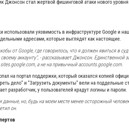
ик Джонсон стал жертвой фишинговой атаки нового уровня
.
ки использовали уязвимость в инфраструктуре Google и на
ддельными адресами, которые выглядят как настоящие.
кобы от Google, где говорилось, что я должен явиться в суд
 своему аккаунту", - рассказывает Джонсон. Единственной 
 sites.google.com, а не на привычный accounts.google.com.
опал на портал поддержки, который оказался копией офици
реть дело" и "Загрузить документы" вели на поддельные 
гает разработчик, у пользователей крадут логины и пароли.
ои данные, но, будь на моем месте менее осторожный человек
етил он.
пертов