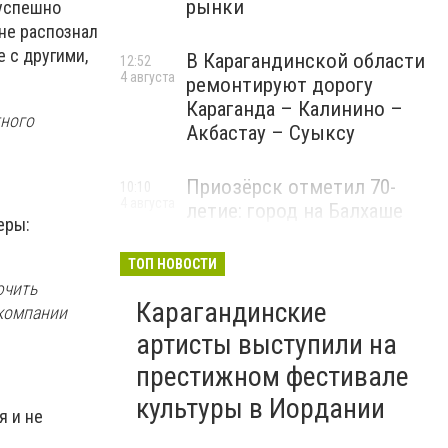
рынки
 успешно
 не распознал
 с другими,
В Карагандинской области
12:52
4 августа
ремонтируют дорогу
Караганда – Калинино –
тного
Акбастау – Суыксу
Приозёрск отметил 70-
10:10
4 августа
летие: город на Балхаше
еры:
делает ставку на туризм и
развитие
ТОП НОВОСТИ
ючить
Карагандинские
 компании
артисты выступили на
престижном фестивале
культуры в Иордании
я и не