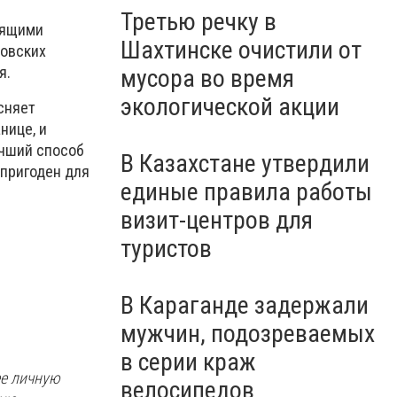
Третью речку в
тоящими
Шахтинске очистили от
ковских
я.
мусора во время
экологической акции
сняет
нице, и
учший способ
В Казахстане утвердили
епригоден для
единые правила работы
визит-центров для
туристов
В Караганде задержали
мужчин, подозреваемых
в серии краж
ее личную
велосипедов