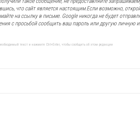
олучили такое сообщение, не предоставляйте запрашивае
шись, что сайт является настоящим.Если возможно, открой
имайте на ссылку в письме. Google никогда не будет отправл
ния с просьбой сообщить ваш пароль или другую личную и
еобходимый текст и нажмите Ctrl+Enter, чтобы сообщить об этом редакции