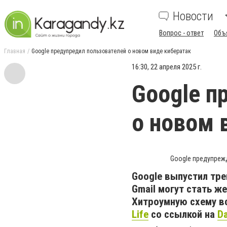
Новости
Вопрос - ответ
Объ
Главная
Google предупредил пользователей о новом виде кибератак
16:30, 22 апреля 2025 г.
Google п
о новом 
Google предупрежд
Google выпустил тр
Gmail могут стать 
Хитроумную схему в
Life
со ссылкой на
Da