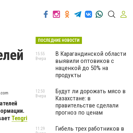
ПОСЛЕДНИЕ НОВОСТИ
елей
В Карагандинской области
15:55
Вчера
выявили оптовиков с
наценкой до 50% на
продукты
Будут ли дорожать мясо в
12:50
y.com
Вчера
Казахстане: в
ателей
правительстве сделали
формации.
прогноз по ценам
вает
Tengri
Гибель трех работников в
11:29