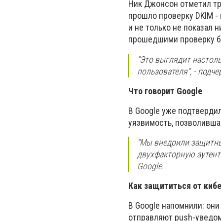
Ник Джонсон отметил тр
прошло проверку DKIM - 
и не только не показал 
прошедшими проверку б
"Это выглядит настол
пользователя", - подче
Что говорит Google
В Google уже подтвердил
уязвимость, позволивша
"Мы внедрили защитн
двухфакторную аутент
Google.
Как защититься от киб
В Google напомнили: они
отправляют push-уведом