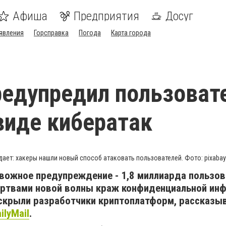
Афиша
Предприятия
Досуг
явления
Горсправка
Погода
Карта города
редупредил пользоват
виде кибератак
ает: хакеры нашли новый способ атаковать пользователей. Фото: pixaba
евожное предупреждение - 1,8 миллиарда пользов
жертвами новой волны краж конфиденциальной ин
скрыли разработчики криптоплатформ, рассказы
ilyMail
.