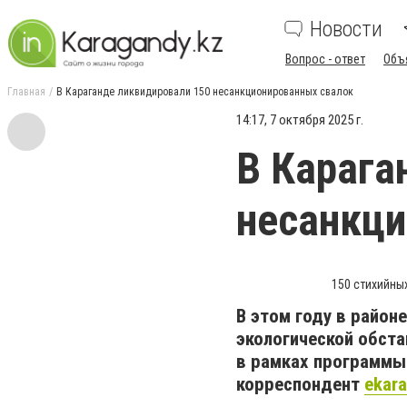
Новости
Вопрос - ответ
Объ
Главная
В Караганде ликвидировали 150 несанкционированных свалок
14:17, 7 октября 2025 г.
В Карага
несанкци
150 стихийны
В этом году в район
экологической обста
в рамках программы
корреспондент
ekar