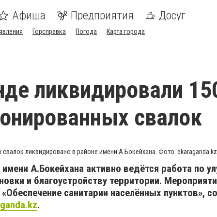
Афиша
Предприятия
Досуг
явления
Горсправка
Погода
Карта города
нде ликвидировали 15
онированных свалок
х свалок ликвидировано в районе имени А.Бокейхана. Фото: ekaraganda.kz
е имени А.Бокейхана активно ведётся работа по у
новки и благоустройству территории. Мероприят
 «Обеспечение санитарии населённых пунктов», 
aganda.kz
.