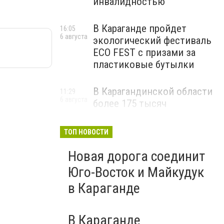
инвалидностью
В Караганде пройдет
16:05
6 августа
экологический фестиваль
ECO FEST с призами за
пластиковые бутылки
В Карагандинской области
11:29
6 августа
более 175 тысяч
школьников начнут
учебный год 1 сентября
ТОП НОВОСТИ
Новая дорога соединит
Юго-Восток и Майкудук
в Караганде
В Караганде