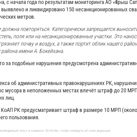
а, с начала года по результатам мониторинга АО «Ғарыш Сап
 выявлено и ликвидировано 150 несанкционированных св
ческих метров.
е должна повторяться. Категорически запрещается выносит
тепь, поля или на несанкционированные участки. Это нанос
рязняет почву и воздух, а также портит облик нашего район
 района имени А. Бокейхана.
что за подобные нарушения предусмотрена административ
декса об административных правонарушениях РК, нарушени
ос мусора в неположенных местах влечёт штраф до 20 МРП
их лиц.
2 КоАП РК предусматривает штраф в размере 10 МРП (около 
его пользования.
еобходимый текст и нажмите Ctrl+Enter, чтобы сообщить об этом редакции