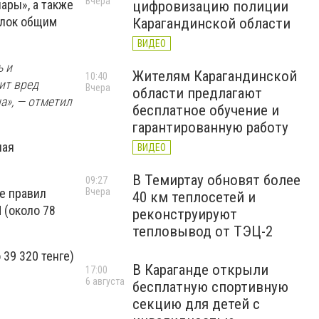
Вчера
ары», а также
цифровизацию полиции
алок общим
Карагандинской области
ВИДЕО
ь и
Жителям Карагандинской
10:40
ит вред
Вчера
области предлагают
а», — отметил
бесплатное обучение и
гарантированную работу
ная
ВИДЕО
В Темиртау обновят более
09:27
е правил
Вчера
40 км теплосетей и
 (около 78
реконструируют
тепловывод от ТЭЦ-2
39 320 тенге)
В Караганде открыли
17:00
6 августа
бесплатную спортивную
секцию для детей с