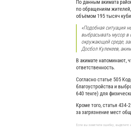
По данным акимата район
по обращениям жителей,
объёмом 195 тысяч куби
«Подобная ситуация н
выбрасывать мусор в с
окружающей среде, заг
Досбол Кулекеев, аким
В акимате напоминают, 
ответственность.
Согласно статье 505 Ко
благоустройства и выбр
640 тенге) для физическ
Кроме того, статья 434-
за загрязнение мест общ
Если вы заметили ошибку, выделите н