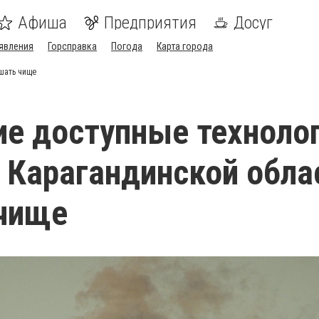
Афиша
Предприятия
Досуг
явления
Горсправка
Погода
Карта города
шать чище
е доступные технолог
 Карагандинской обла
чище