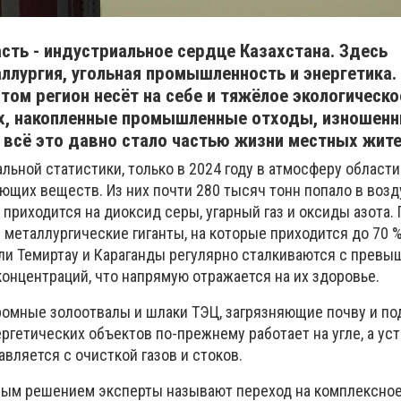
сть - индустриальное сердце Казахстана. Здесь
лургия, угольная промышленность и энергетика.
том регион несёт на себе и тяжёлое экологическо
х, накопленные промышленные отходы, изношен
всё это давно стало частью жизни местных жите
льной статистики, только в 2024 году в атмосферу област
ющих веществ. Из них почти 280 тысяч тонн попало в возд
 приходится на диоксид серы, угарный газ и оксиды азота.
 металлургические гиганты, на которые приходится до 70 
ли Темиртау и Караганды регулярно сталкиваются с прев
онцентраций, что напрямую отражается на их здоровье.
ромные золоотвалы и шлаки ТЭЦ, загрязняющие почву и п
ргетических объектов по-прежнему работает на угле, а ус
вляется с очисткой газов и стоков.
вым решением эксперты называют переход на комплексно