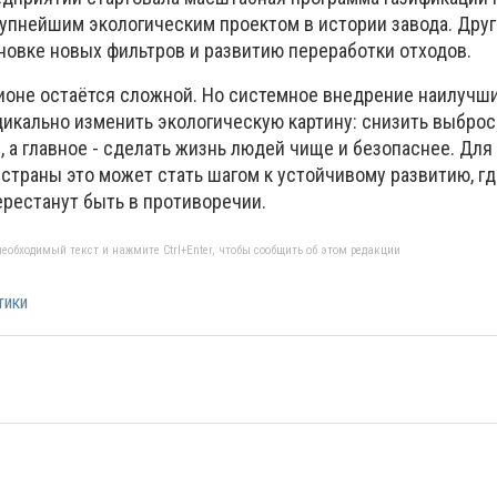
рупнейшим экологическим проектом в истории завода. Дру
новке новых фильтров и развитию переработки отходов.
гионе остаётся сложной. Но системное внедрение наилучш
дикально изменить экологическую картину: снизить выброс
, а главное - сделать жизнь людей чище и безопаснее. Для
 страны это может стать шагом к устойчивому развитию, г
ерестанут быть в противоречии.
еобходимый текст и нажмите Ctrl+Enter, чтобы сообщить об этом редакции
тики