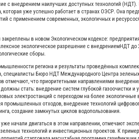
ие с внедрением наилучших доступных технологий (НДТ).
, которая уже успешно работает в странах ОЭСР. Она пред
тий с применением современных, экологичных и ресурсо
ы закреплены в новом Экологическом кодексе: предприятия
плексное экологическое разрешение с внедрениемНДТ до 2
ологические сборы.
омышленности региона и результаты проведённых компле
в, специалисты Бюро НДТ Международного Центра зеленых
в отмечают, что приоритетными направлениями внедрени
 должны стать: внедрение систем глубокой газоочистки и 
ловых электростанций с переходом на более экологичные 
ия промышленных отходов, внедрение технологий цифрово
инга, создание замкнутых циклов водопользования.
уже начали двигаться в этом направлении, отмечают эксп
зеленых технологий и инвестиционных проектов. К пример
едприятий стартовала масштабная программа газификации 