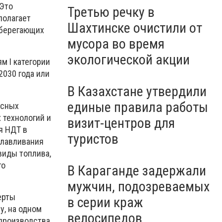
 Это
Третью речку в
полагает
Шахтинске очистили от
сберегающих
мусора во время
экологической акции
м I категории
030 года или
В Казахстане утвердили
единые правила работы
ксных
 технологий и
визит-центров для
я НДТ в
туристов
улавливания
виды топлива,
го
В Караганде задержали
мужчин, подозреваемых
ерты
в серии краж
у, на одном
велосипедов
производства,