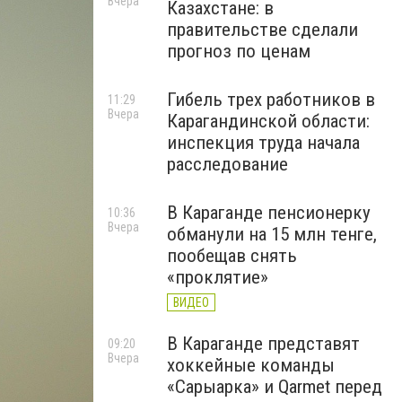
Вчера
Казахстане: в
правительстве сделали
прогноз по ценам
Гибель трех работников в
11:29
Вчера
Карагандинской области:
инспекция труда начала
расследование
В Караганде пенсионерку
10:36
Вчера
обманули на 15 млн тенге,
пообещав снять
«проклятие»
ВИДЕО
В Караганде представят
09:20
Вчера
хоккейные команды
«Сарыарка» и Qarmet перед