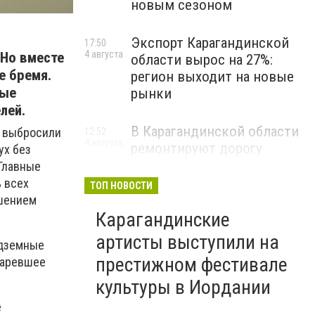
новым сезоном
Экспорт Карагандинской
17:50
4 августа
 Но вместе
области вырос на 27%:
е бремя.
регион выходит на новые
ные
рынки
лей.
В Карагандинской области
и выбросили
12:52
4 августа
ремонтируют дорогу
ух без
Караганда – Калинино –
 Главные
Акбастау – Суыксу
% всех
ТОП НОВОСТИ
ышением
Карагандинские
артисты выступили на
одземные
престижном фестивале
таревшее
культуры в Иордании
е