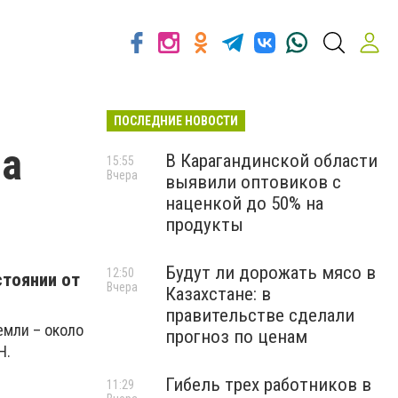
ПОСЛЕДНИЕ НОВОСТИ
на
В Карагандинской области
15:55
Вчера
выявили оптовиков с
наценкой до 50% на
продукты
Будут ли дорожать мясо в
12:50
стоянии от
Вчера
Казахстане: в
правительстве сделали
емли – около
прогноз по ценам
Н.
Гибель трех работников в
11:29