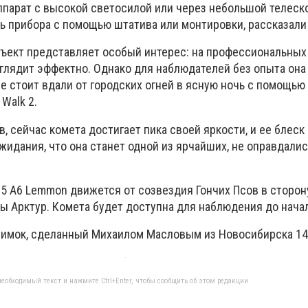
ппарат с высокой светосилой или через небольшой телеско
ь прибора с помощью штатива или монтировки, рассказали
ъект представляет особый интерес: на профессиональных
глядит эффектно. Однако для наблюдателей без опыта она
ее стоит вдали от городских огней в ясную ночь с помощь
 Walk 2.
, сейчас комета достигает пика своей яркости, и ее блеск
жидания, что она станет одной из ярчайших, не оправдалис
5 A6 Lemmon движется от созвездия Гончих Псов в сторон
ы Арктур. Комета будет доступна для наблюдения до нача
имок, сделанный Михаилом Масловым из Новосибирска 14
еобходимый текст и нажмите Ctrl+Enter, чтобы сообщить об этом редакции