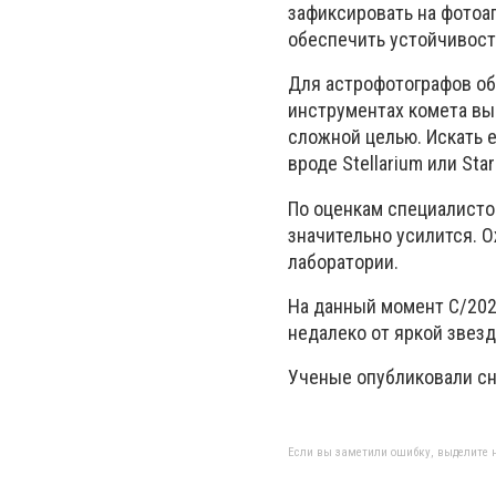
зафиксировать на фотоа
обеспечить устойчивост
Для астрофотографов об
инструментах комета вы
сложной целью. Искать 
вроде Stellarium или Star
По оценкам специалистов
значительно усилится. О
лаборатории.
На данный момент C/202
недалеко от яркой звезд
Ученые опубликовали сн
Если вы заметили ошибку, выделите н