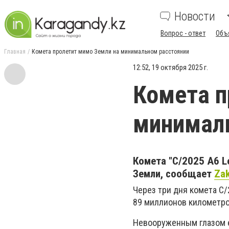
Новости
Вопрос - ответ
Объ
Главная
Комета пролетит мимо Земли на минимальном расстоянии
12:52, 19 октября 2025 г.
Комета п
минимал
Комета "C/2025 A6 L
Земли, сообщает
Za
Через три дня комета C
89 миллионов километро
Невооруженным глазом е