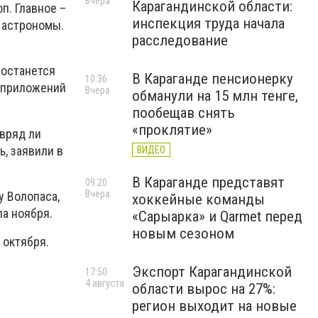
Вчера
Карагандинской области:
п. Главное –
инспекция труда начала
 астрономы.
расследование
 останется
В Караганде пенсионерку
10:36
ю приложений
Вчера
обманули на 15 млн тенге,
пообещав снять
«проклятие»
 вряд ли
ь, заявили в
ВИДЕО
В Караганде представят
09:20
Вчера
у Волопаса,
хоккейные команды
ла ноября.
«Сарыарка» и Qarmet перед
новым сезоном
 октября.
Экспорт Карагандинской
17:50
4 августа
области вырос на 27%:
регион выходит на новые