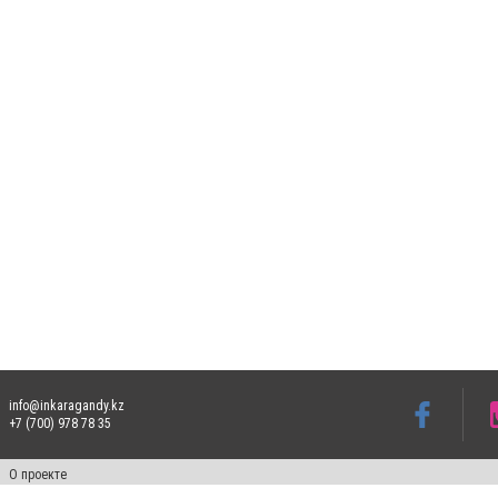
info@inkaragandy.kz
+7 (700) 978 78 35
О проекте