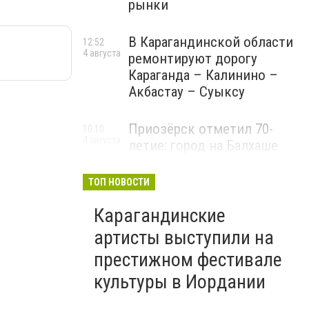
рынки
В Карагандинской области
12:52
4 августа
ремонтируют дорогу
Караганда – Калинино –
Акбастау – Суыксу
Приозёрск отметил 70-
10:10
4 августа
летие: город на Балхаше
делает ставку на туризм и
развитие
ТОП НОВОСТИ
Карагандинские
артисты выступили на
престижном фестивале
культуры в Иордании