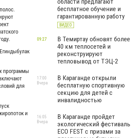
области предлагают
бесплатное обучение и
полос.
гарантированную работу
тируют
оект
ВИДЕО
иатского
В Темиртау обновят более
оду.
09:27
40 км теплосетей и
 Егиндыбулак
реконструируют
тепловывод от ТЭЦ-2
ах программы
В Караганде открыли
 включают
17:00
Вчера
бесплатную спортивную
словий для
секцию для детей с
инвалидностью
пуск
жиропоток и
В Караганде пройдет
16:05
Вчера
экологический фестиваль
ECO FEST с призами за