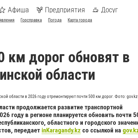
Афиша
Предприятия
Досуг
явления
Горсправка
Погода
Карта города
0 км дорог обновят в
инской области
ской области в 2026 году отремонтируют почти 500 км дорог. Фото: gov.kz
бласти продолжается развитие транспортной
026 году в регионе планируется обновить почти 5
спубликанского, областного и городского значени
стов, передает
inKaragandy.kz
со ссылкой на
gov.k