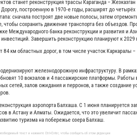
ктов станет реконструкция трассы Караганда – Жезказган
Дорогу, построенную в 1970-е годы, расширят до четырёх 
этапа: сначала построят две новые полосы, затем отремон
 чтобы сохранить движение транспорта без объездов. Пр
жке Международного банка реконструкции и развития и Аз
 инвестиций. Завершить реконструкцию планируют к 2029 г
 84 км областных дорог, в том числе участок Каркаралы –
модернизируют железнодорожную инфраструктуру. В рамк
 обновят 10 вокзалов и 4 пассажирские платформы. Работы
ых сетей, залов ожидания и перронов, а также создание у
ров.
еконструкция аэропорта Балхаша. С 1 июня планируется за
ов в Астану и Алматы. Ожидается, что это увеличит пасса
азвитию туризма на побережье озера Балхаш.
еобходимый текст и нажмите Ctrl+Enter, чтобы сообщить об этом редакции