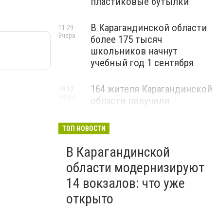
пластиковые бутылки
В Карагандинской области
11:29
Вчера
более 175 тысяч
школьников начнут
учебный год 1 сентября
164 жителя Карагандинской
10:10
Вчера
области получили
государственные гранты на
бизнес
ТОП НОВОСТИ
В Карагандинской
области модернизируют
14 вокзалов: что уже
открыто