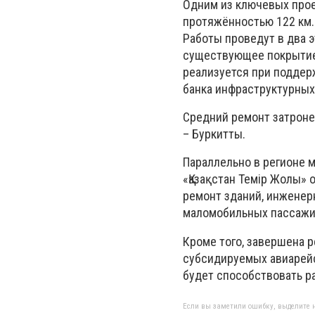
Одним из ключевых прое
протяжённостью 122 км. 
Работы проведут в два 
существующее покрытие,
реализуется при поддер
банка инфраструктурных
Средний ремонт затронет
– Буркитты.
Параллельно в регионе 
«Қазақстан Темір Жолы»
ремонт зданий, инженерн
маломобильных пассажи
Кроме того, завершена р
субсидируемых авиарейс
будет способствовать р
Если вы заметили ошибку, выделите н