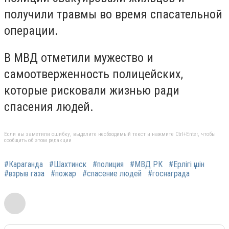
получили травмы во время спасательной
операции.
В МВД отметили мужество и
самоотверженность полицейских,
которые рисковали жизнью ради
спасения людей.
Если вы заметили ошибку, выделите необходимый текст и нажмите Ctrl+Enter, чтобы
сообщить об этом редакции
#Караганда
#Шахтинск
#полиция
#МВД РК
#Ерлігі үшін
#взрыв газа
#пожар
#спасение людей
#госнаграда