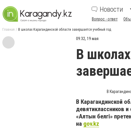
Новости
Вопрос - ответ
Объ
Главная
В школах Карагандинской области завершается учебный год
09:32, 19 мая
В школах
завершае
В Карагандин
В Карагандинской об
девятиклассников и 
«Алтын белгі» прет
на
gov.kz