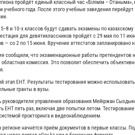
егиона пройдёт единый классный час «Білімім – Отаныма»,
 учебного года. После этого учебные заведения перейдут 
ии.
 5–8 и 10-х классов будут сдавать экзамены по казахскому
тестация для девятиклассников пройдёт с 29 мая по 11 июн
в — со 2 по 15 июня. Вручение аттестатов запланировано н
ия сообщили, что экзаменационные работы претендентов н
 областная комиссия. Это позволит обеспечить объективн
я.
ий этап ЕНТ. Результаты тестирования можно использовать
ельные гранты в вузы.
ь руководителя управления образования Мейіржан Сыздык
ь ЕНТ пять раз, включая две попытки летом. Тестирование
системой прокторинга и видеонаблюдением.
 в регионе начнётся приём документов в первые классы. По
ут через портал eGov.kz или в бумажном формате.