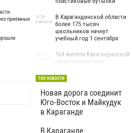
пластиковые бутылки
асти.
В Карагандинской области
11:29
ерез приёмные
6 августа
более 175 тысяч
школьников начнут
учебный год 1 сентября
 прошли
164 жителя Карагандинской
10:10
6 августа
области получили
государственные гранты на
бизнес
ТОП НОВОСТИ
Новая дорога соединит
Юго-Восток и Майкудук
в Караганде
В Караганде