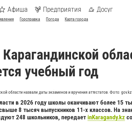
Афиша
Предприятия
Досуг
явления
Горсправка
Погода
Карта города
 Карагандинской обла
тся учебный год
ской области назвали даты экзаменов и вручения аттестатов. Фото: gov.kz
ласти в 2026 году школы оканчивают более 15 т
свыше 8 тысяч выпускников 11-х классов. На зна
ендуют 248 школьников, передает
inKaragandy.kz
со