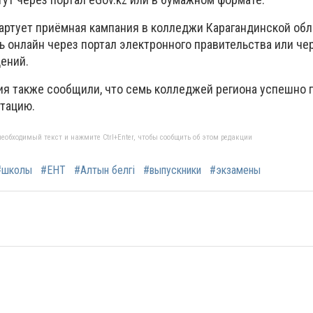
тартует приёмная кампания в колледжи Карагандинской обл
 онлайн через портал электронного правительства или ч
ений.
ия также сообщили, что семь колледжей региона успешно
тацию.
еобходимый текст и нажмите Ctrl+Enter, чтобы сообщить об этом редакции
#школы
#ЕНТ
#Алтын белгі
#выпускники
#экзамены