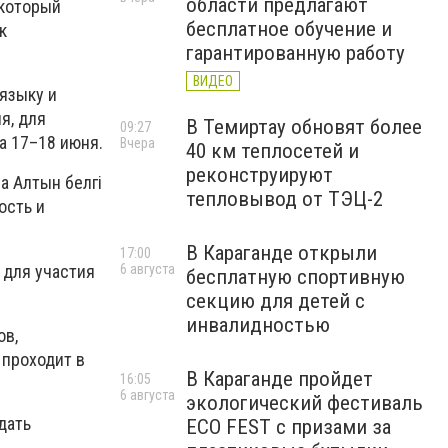
области предлагают
 который
бесплатное обучение и
к
гарантированную работу
ВИДЕО
 языку и
я, для
В Темиртау обновят более
09:27
а 17–18 июня.
Вчера
40 км теплосетей и
реконструируют
а Алтын белгі
тепловывод от ТЭЦ-2
ость и
В Караганде открыли
17:00
 для участия
6 августа
бесплатную спортивную
секцию для детей с
инвалидностью
ов,
 проходит в
В Караганде пройдет
16:05
6 августа
экологический фестиваль
дать
ECO FEST с призами за