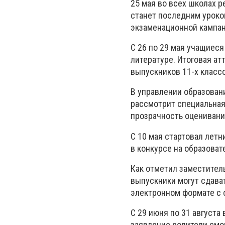
25 мая во всех школах р
станет последним уроком
экзаменационной кампан
С 26 по 29 мая учащиеся
литературе. Итоговая ат
выпускников 11-х классо
В управлении образован
рассмотрит специальная
прозрачность оценивани
С 10 мая стартовал летн
в конкурсе на образоват
Как отметил заместител
выпускники могут сдават
электронном формате с 
С 29 июня по 31 августа
заявление родители смог