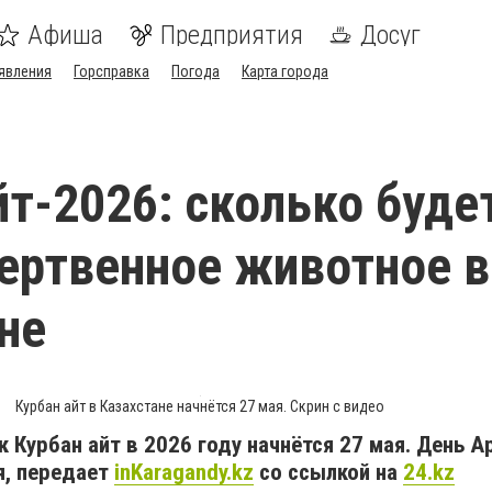
Афиша
Предприятия
Досуг
явления
Горсправка
Погода
Карта города
йт-2026: сколько буде
ертвенное животное в
не
Курбан айт в Казахстане начнётся 27 мая. Скрин с видео
к Курбан айт в 2026 году начнётся 27 мая. День 
я, передает
inKaragandy.kz
со ссылкой на
24.kz