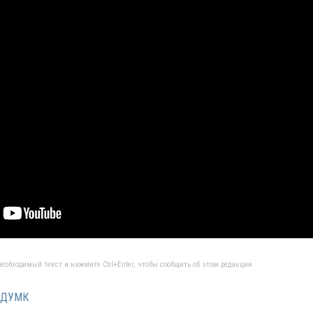
еобходимый текст и нажмите Ctrl+Enter, чтобы сообщить об этом редакции
#ДУМК