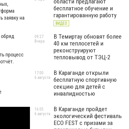
области предлагают
ных,
бесплатное обучение и
тформа
гарантированную работу
ь заявку на
ВИДЕО
В Темиртау обновят более
 обряд
09:27
Вчера
40 км теплосетей и
реконструируют
ить процесс
тепловывод от ТЭЦ-2
отчёт.
В Караганде открыли
17:00
6 августа
бесплатную спортивную
секцию для детей с
е
инвалидностью
В Караганде пройдет
16:05
6 августа
экологический фестиваль
ECO FEST с призами за