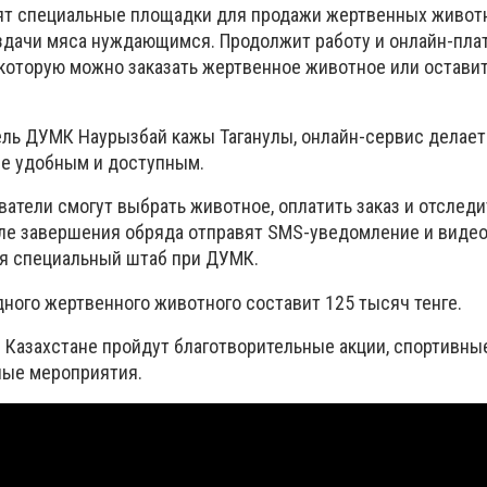
ят специальные площадки для продажи жертвенных живот
здачи мяса нуждающимся. Продолжит работу и онлайн-пла
з которую можно заказать жертвенное животное или оставит
ль ДУМК Наурызбай кажы Таганулы, онлайн-сервис делает
е удобным и доступным.
атели смогут выбрать животное, оплатить заказ и отслед
ле завершения обряда отправят SMS-уведомление и видео
я специальный штаб при ДУМК.
дного жертвенного животного составит 125 тысяч тенге.
в Казахстане пройдут благотворительные акции, спортивны
ные мероприятия.