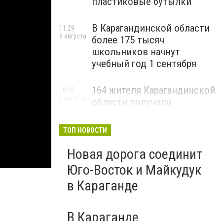
пластиковые бутылки
В Карагандинской области
11:29
6 августа
более 175 тысяч
школьников начнут
учебный год 1 сентября
164 жителя Карагандинской
10:10
6 августа
области получили
государственные гранты на
бизнес
ТОП НОВОСТИ
Новая дорога соединит
Юго-Восток и Майкудук
в Караганде
В Караганде