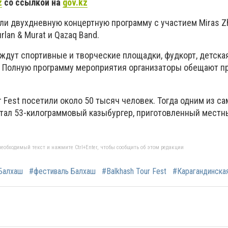
z
со ссылкой на
gov.kz
ли двухдневную концертную программу с участием Miras Z
urlan & Murat и Qazaq Band.
ждут спортивные и творческие площадки, фудкорт, детская
 Полную программу мероприятия организаторы обещают п
ur Fest посетили около 50 тысяч человек. Тогда одним из с
тал 53-килограммовый казыбургер, приготовленный мест
еобходимый текст и нажмите Ctrl+Enter, чтобы сообщить об этом редакции
Балхаш
#фестиваль Балхаш
#Balkhash Tour Fest
#Карагандинска