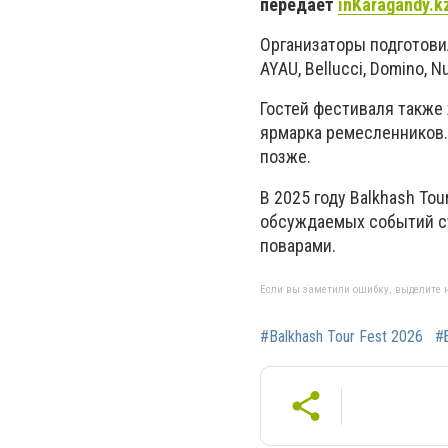
передает
inKaragandy.k
Организаторы подготови
AYAU, Bellucci, Domino, N
Гостей фестиваля также 
ярмарка ремесленников.
позже.
В 2025 году Balkhash To
обсуждаемых событий с
поварами.
Если вы заметили ошибку, выделите н
#Balkhash Tour Fest 2026
#