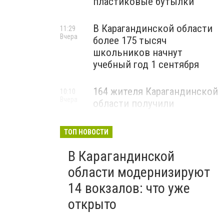
пластиковые бутылки
В Карагандинской области
11:29
Вчера
более 175 тысяч
школьников начнут
учебный год 1 сентября
164 жителя Карагандинской
10:10
Вчера
области получили
государственные гранты на
бизнес
ТОП НОВОСТИ
В Карагандинской
области модернизируют
14 вокзалов: что уже
открыто