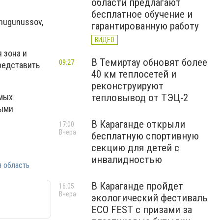
области предлагают
бесплатное обучение и
hugunussov,
гарантированную работу
ВИДЕО
 зона и
В Темиртау обновят более
09:27
редставить
40 км теплосетей и
реконструируют
амых
тепловывод от ТЭЦ-2
ными
В Караганде открыли
17:00
Вчера
бесплатную спортивную
секцию для детей с
инвалидностью
я область
В Караганде пройдет
16:05
Вчера
экологический фестиваль
ECO FEST с призами за