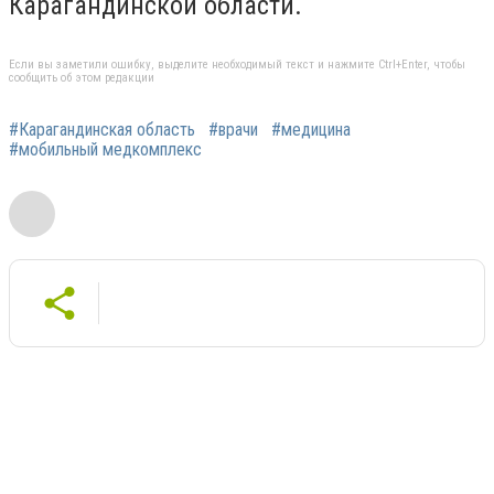
Карагандинской области.
Если вы заметили ошибку, выделите необходимый текст и нажмите Ctrl+Enter, чтобы
сообщить об этом редакции
#Карагандинская область
#врачи
#медицина
#мобильный медкомплекс