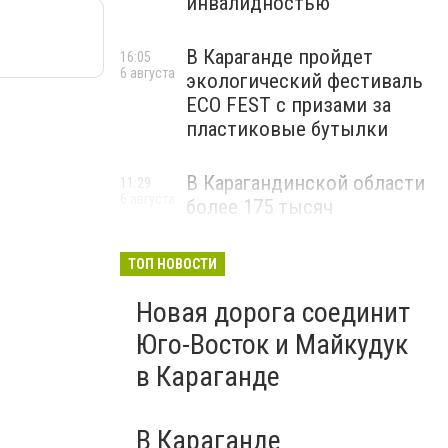
инвалидностью
В Караганде пройдет
16:05
6 августа
экологический фестиваль
ECO FEST с призами за
пластиковые бутылки
В Карагандинской области
11:29
6 августа
более 175 тысяч
школьников начнут
учебный год 1 сентября
ТОП НОВОСТИ
Новая дорога соединит
Юго-Восток и Майкудук
в Караганде
В Караганде