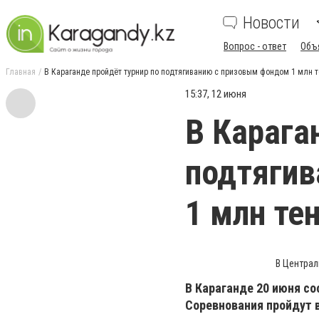
Новости
Вопрос - ответ
Объ
Главная
В Караганде пройдёт турнир по подтягиванию с призовым фондом 1 млн т
15:37, 12 июня
В Карага
подтяги
1 млн те
В Централ
В Караганде 20 июня сос
Соревнования пройдут в