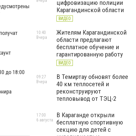
Вчера
цифровизацию полиции
редусмотрены
Карагандинской области
т
ВИДЕО
Жителям Карагандинской
 получат
10:40
Вчера
области предлагают
бесплатное обучение и
каунт
гарантированную работу
ВИДЕО
0 до 18:00
В Темиртау обновят более
09:27
Вчера
40 км теплосетей и
реконструируют
рнира
тепловывод от ТЭЦ-2
В Караганде открыли
17:00
6 августа
бесплатную спортивную
секцию для детей с