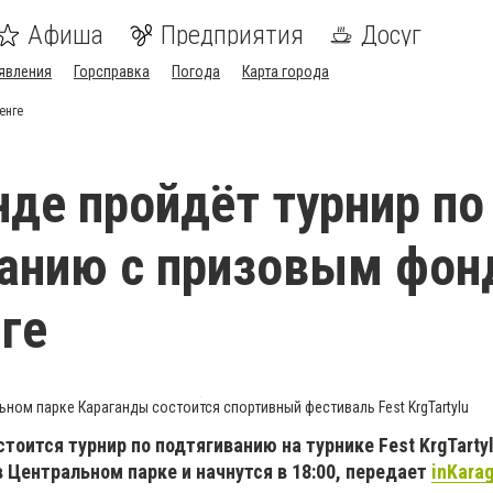
Афиша
Предприятия
Досуг
явления
Горсправка
Погода
Карта города
енге
нде пройдёт турнир по
ванию с призовым фо
нге
ьном парке Караганды состоится спортивный фестиваль Fest KrgTartylu
тоится турнир по подтягиванию на турнике Fest KrgTartyl
 Центральном парке и начнутся в 18:00, передает
inKara