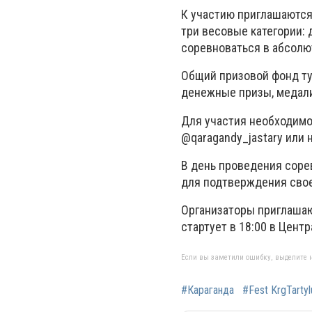
К участию приглашаются
три весовые категории: д
соревноваться в абсолю
Общий призовой фонд ту
денежные призы, медали
Для участия необходимо
@qaragandy_jastary или 
В день проведения соре
для подтверждения свое
Организаторы приглашают
стартует в 18:00 в Цент
Если вы заметили ошибку, выделите н
#Караганда
#Fest KrgTartyl