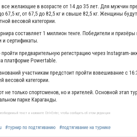
 все желающие в возрасте от 14 до 35 лет. Для мужчин п
о 67,5 кг, от 67,5 до 82,5 кг и свыше 82,5 кг. Женщины буду
тной весовой категории.
рнира составляет 1 миллион тенге. Победители и призёры
 и сертификаты.
 пройти предварительную регистрацию через Instagram-ак
на платформе Powertable.
внований участникам предстоит пройти взвешивание с 16:3
й весовой категории.
 не только спортсменов, но и зрителей. Основной этап ту
ральном парке Караганды.
еобходимый текст и нажмите Ctrl+Enter, чтобы сообщить об этом редакции
u
#турнир по подтягиванию
#подтягивание на турнике