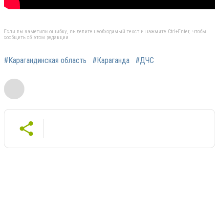
Если вы заметили ошибку, выделите необходимый текст и нажмите Ctrl+Enter, чтобы
сообщить об этом редакции
#Карагандинская область
#Караганда
#ДЧС