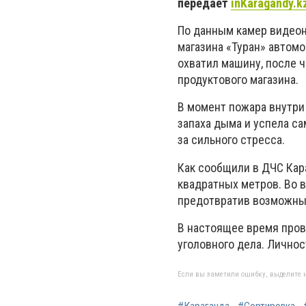
передает
inKaragandy.k
По данным камер видеон
магазина «Туран» автомо
охватил машину, после 
продуктового магазина.
В момент пожара внутри
запаха дыма и успела с
за сильного стресса.
Как сообщили в ДЧС Кар
квадратных метров. Во в
предотвратив возможны
В настоящее время пров
уголовного дела. Личнос
Если вы заметили ошибку, выделите н