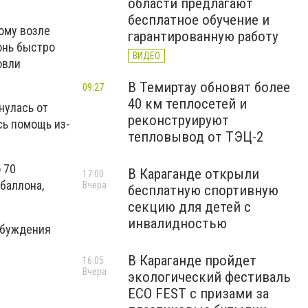
области предлагают
бесплатное обучение и
ому возле
гарантированную работу
онь быстро
ВИДЕО
овли
В Темиртау обновят более
09:27
40 км теплосетей и
нулась от
реконструируют
сь помощь из-
тепловывод от ТЭЦ-2
 70
В Караганде открыли
17:00
баллона,
Вчера
бесплатную спортивную
секцию для детей с
инвалидностью
збуждения
В Караганде пройдет
16:05
Вчера
экологический фестиваль
ECO FEST с призами за