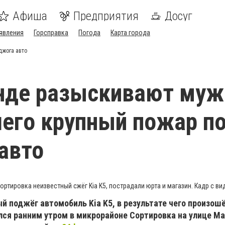
Афиша
Предприятия
Досуг
явления
Горсправка
Погода
Карта города
джога авто
нде разыскивают муж
его крупный пожар п
авто
ортировка неизвестный сжёг Kia K5, пострадали юрта и магазин. Кадр с ви
й поджёг автомобиль Kia K5, в результате чего произош
лся ранним утром в микрорайоне Сортировка на улице Ма