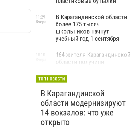
пластиковые бутылки
В Карагандинской области
11:29
Вчера
более 175 тысяч
школьников начнут
учебный год 1 сентября
164 жителя Карагандинской
10:10
Вчера
области получили
государственные гранты на
бизнес
ТОП НОВОСТИ
В Карагандинской
области модернизируют
14 вокзалов: что уже
открыто