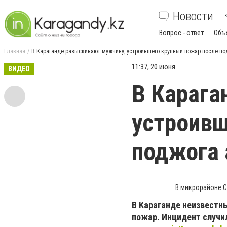
Новости
Вопрос - ответ
Объ
Главная
В Караганде разыскивают мужчину, устроившего крупный пожар после по
11:37, 20 июня
ВИДЕО
В Карага
устроивш
поджога 
В микрорайоне С
В Караганде неизвестны
пожар. Инцидент случи