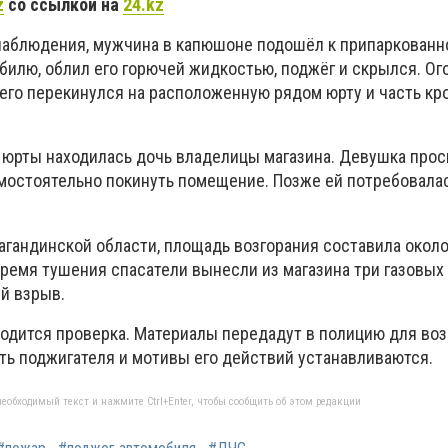
z
со ссылкой на
24.kz
аблюдения, мужчина в капюшоне подошёл к припаркованн
билю, облил его горючей жидкостью, поджёг и скрылся. Ог
чего перекинулся на расположенную рядом юрту и часть кр
 юрты находилась дочь владелицы магазина. Девушка прос
амостоятельно покинуть помещение. Позже ей потребовала
агандинской области, площадь возгорания составила около
ремя тушения спасатели вынесли из магазина три газовых 
й взрыв.
одится проверка. Материалы передадут в полицию для во
ть поджигателя и мотивы его действий устанавливаются.
еобходимый текст и нажмите Ctrl+Enter, чтобы сообщить об этом редакции