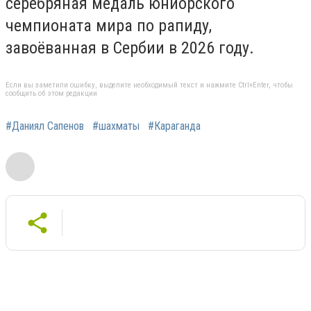
серебряная медаль юниорского
чемпионата мира по рапиду,
завоёванная в Сербии в 2026 году.
Если вы заметили ошибку, выделите необходимый текст и нажмите Ctrl+Enter, чтобы
сообщить об этом редакции
#Даниял Сапенов
#шахматы
#Караганда