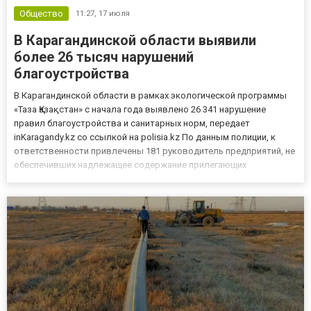
Общество
11:27,
17 июля
В Карагандинской области выявили
более 26 тысяч нарушений
благоустройства
В Карагандинской области в рамках экологической программы
«Таза Қазақстан» с начала года выявлено 26 341 нарушение
правил благоустройства и санитарных норм, передает
inKaragandy.kz со ссылкой на polisia.kz По данным полиции, к
ответственности привлечены 181 руководитель предприятий, не
обеспечивших надлежащее содержание прилегающих
территорий. Нарушения зафиксированы у торговых объектов,
кафе, салонов красоты, АЗС, СТО и строительных площадок. Еще
159 физи...