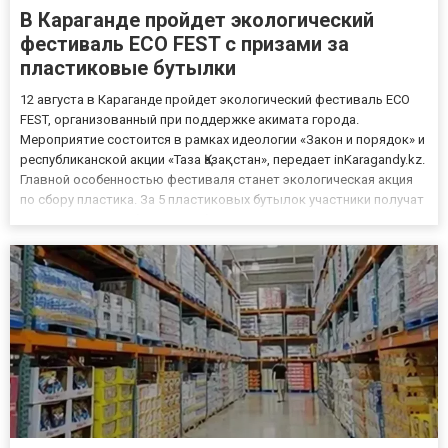
В Караганде пройдет экологический
фестиваль ECO FEST с призами за
пластиковые бутылки
12 августа в Караганде пройдет экологический фестиваль ECO
FEST, организованный при поддержке акимата города.
Мероприятие состоится в рамках идеологии «Закон и порядок» и
республиканской акции «Таза Қазақстан», передает inKaragandy.kz.
Главной особенностью фестиваля станет экологическая акция
по сбору пластика. За 5 пластиковых бутылок участники получат
мороженое, за 10 бутылок — билет в зоопарк или на детскую
железную дорогу, а за 50 бутылок — билет в кин...