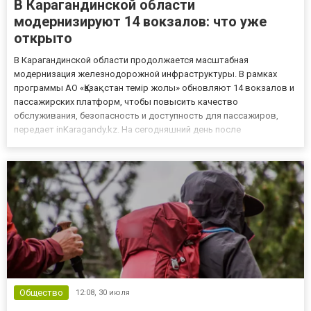
В Карагандинской области
модернизируют 14 вокзалов: что уже
открыто
В Карагандинской области продолжается масштабная
модернизация железнодорожной инфраструктуры. В рамках
программы АО «Қазақстан темір жолы» обновляют 14 вокзалов и
пассажирских платформ, чтобы повысить качество
обслуживания, безопасность и доступность для пассажиров,
передает inKaragandy.kz. На сегодняшний день после
реконструкции уже открыты 11 объектов. Обновлены вокзалы
на станциях Нура, Караганда-Сортировочная, Жана Караганда,
Сарыбел, Мырза, Дария, Ага...
Общество
12:08,
30 июля