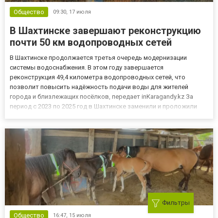
Общество
09:30,
17 июля
В Шахтинске завершают реконструкцию
почти 50 км водопроводных сетей
В Шахтинске продолжается третья очередь модернизации
системы водоснабжения. В этом году завершается
реконструкция 49,4 километра водопроводных сетей, что
позволит повысить надёжность подачи воды для жителей
города и близлежащих посёлков, передает inKaragandy.kz За
период с 2023 по 2025 год в Шахтинске заменили и проложили
свыше 100 километров водопроводных сетей. Благодаря
реализации проекта уровень износа инфраструктуры снизится с
78% в 2022 году до плани...
Фильтры
Общество
16:47,
15 июля