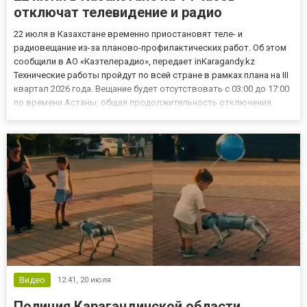
отключат телевидение и радио
22 июля в Казахстане временно приостановят теле- и
радиовещание из-за планово-профилактических работ. Об этом
сообщили в АО «Казтелерадио», передает inKaragandy.kz
Технические работы пройдут по всей стране в рамках плана на III
квартал 2026 года. Вещание будет отсутствовать с 03:00 до 17:00
по времени Астаны, общая продолжительность отключения
составит 14 часов. На время профилактики будет
приостановлена трансляция телеканалов и радиостанций через
сети спу...
Видео
12:41,
20 июля
Полиция Карагандинской области