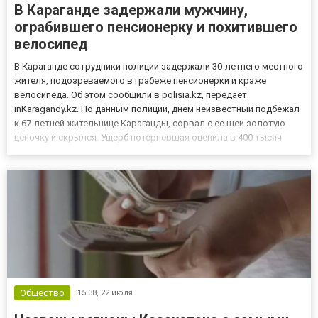
В Караганде задержали мужчину,
ограбившего пенсионерку и похитившего
велосипед
В Караганде сотрудники полиции задержали 30-летнего местного
жителя, подозреваемого в грабеже пенсионерки и краже
велосипеда. Об этом сообщили в polisia.kz, передает
inKaragandy.kz. По данным полиции, днем неизвестный подбежал
к 67-летней жительнице Караганды, сорвал с ее шеи золотую
цепочку и скрылся. Ущерб потерпевшая оценила в 400 тысяч
тенге. Благодаря оперативному обращению женщины и ее
описанию подозреваемого полицейские быстро установили его
личност...
Общество
15:38,
22 июля