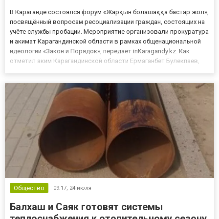
В Караганде состоялся форум «Жарқын болашаққа бастар жол»,
посвящённый вопросам ресоциализации граждан, состоящих на
учёте службы пробации. Мероприятие организовали прокуратура
и акимат Карагандинской области в рамках общенациональной
идеологии «Закон и Порядок», передает inKaragandy.kz. Как
отметил аким Карагандинской области Ермаганбет Булекпаев,
государство создаёт условия для возвращения людей к
полноценной жизни через трудоустройство,
профессиональное...
Общество
09:17,
24 июля
Балхаш и Саяк готовят системы
теплоснабжения к отопительному сезону