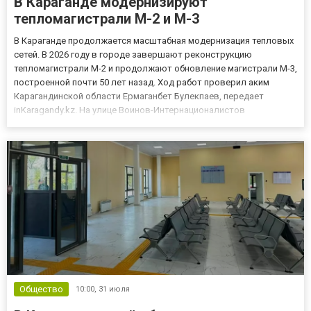
В Караганде модернизируют
тепломагистрали М-2 и М-3
В Караганде продолжается масштабная модернизация тепловых
сетей. В 2026 году в городе завершают реконструкцию
тепломагистрали М-2 и продолжают обновление магистрали М-3,
построенной почти 50 лет назад. Ход работ проверил аким
Карагандинской области Ермаганбет Булекпаев, передает
inKaragandy.kz. На улице Воинов-Интернационалистов
завершается второй этап реконструкции тепломагистрали М-2.
Уже обновлено 3,1 километра трубопровода, а завершить
проект планируют...
Общество
10:00,
31 июля