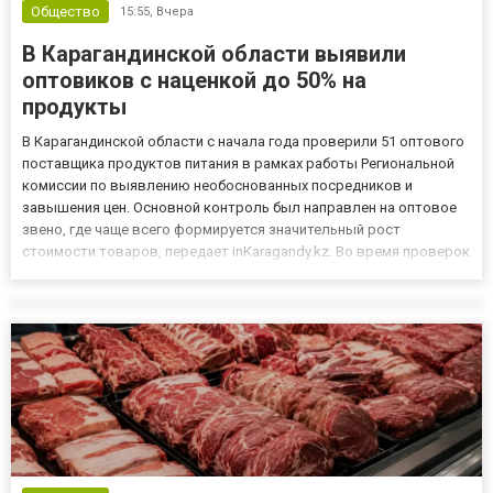
Общество
15:55,
Вчера
В Карагандинской области выявили
оптовиков с наценкой до 50% на
продукты
В Карагандинской области с начала года проверили 51 оптового
поставщика продуктов питания в рамках работы Региональной
комиссии по выявлению необоснованных посредников и
завышения цен. Основной контроль был направлен на оптовое
звено, где чаще всего формируется значительный рост
стоимости товаров, передает inKaragandy.kz. Во время проверок
специалисты выявили случаи, когда торговая надбавка на
отдельные социально значимые продукты достигала 50% от
закупочн...