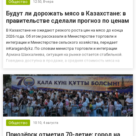
Общество
12:50,
Вчера
Будут ли дорожать мясо в Казахстане: в
правительстве сделали прогноз по ценам
В Казахстане не ожидают резкого роста цен на мясо до конца
2026 года. Об этом рассказали в Министерстве торговли и
интеграции и Министерстве сельского хозяйства, передает
inKaragandy.kz. По словам министра торговли и интеграции
Армана Шаккалиева, ситуация на рынке остается стабильной.
Говядина доступна в продаже, а средняя стоимость мяса на
кости составляет около 3 700 тенге за килограмм. В торговых
сетях цена может быть немного выше. В министерстве отмети...
Общество
10:10,
4 августа
Приозёрск отметил 70-летие: город на