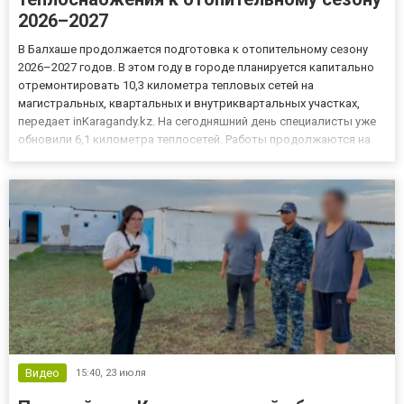
2026–2027
В Балхаше продолжается подготовка к отопительному сезону
2026–2027 годов. В этом году в городе планируется капитально
отремонтировать 10,3 километра тепловых сетей на
магистральных, квартальных и внутриквартальных участках,
передает inKaragandy.kz. На сегодняшний день специалисты уже
обновили 6,1 километра теплосетей. Работы продолжаются на
улице Бокейханова возле дома №4 и на улице Абая в районе дома
№2. По инвестиционной программе компании «Балхаш Жылу»...
Видео
15:40,
23 июля