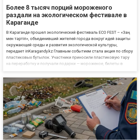
Более 8 тысяч порций мороженого
раздали на экологическом фестивале в
Караганде
В Караганде прошел экологический фестиваль ECO FEST – «Заң
мен тәртіп», объединивший жителей города вокруг идей защиты
окружающей среды и развития экологической культуры,
передает inKaragandy.kz Главным событием стала акция по сбору
пластиковых бутылок. Участники приносили пластиковую тару
на переработку и получали подарки — мороженое, билеты в
кинотеатр, зоопарк и на детскую железную дорогу. Всего
организаторы раздали более 8 тысяч порций мороженого и 1 т...