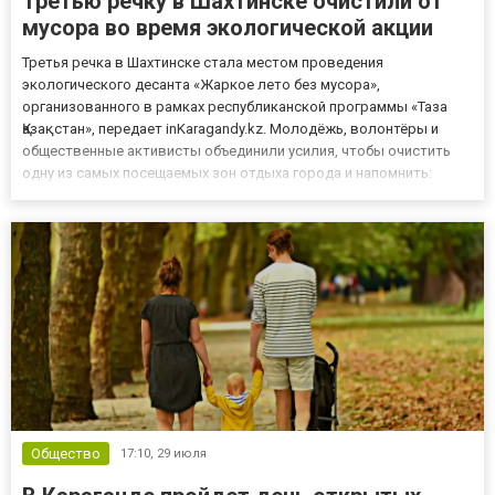
Третью речку в Шахтинске очистили от
мусора во время экологической акции
Третья речка в Шахтинске стала местом проведения
экологического десанта «Жаркое лето без мусора»,
организованного в рамках республиканской программы «Таза
Қазақстан», передает inKaragandy.kz. Молодёжь, волонтёры и
общественные активисты объединили усилия, чтобы очистить
одну из самых посещаемых зон отдыха города и напомнить:
чистота окружающей среды зависит от каждого из нас. На
уборку вышли волонтёры, молодёжь и общественные
активисты. Вооружившись перчат...
Общество
17:10,
29 июля