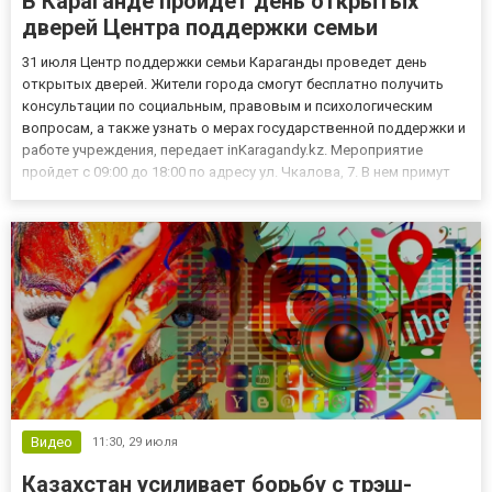
В Караганде пройдет день открытых
дверей Центра поддержки семьи
31 июля Центр поддержки семьи Караганды проведет день
открытых дверей. Жители города смогут бесплатно получить
консультации по социальным, правовым и психологическим
вопросам, а также узнать о мерах государственной поддержки и
работе учреждения, передает inKaragandy.kz. Мероприятие
пройдет с 09:00 до 18:00 по адресу ул. Чкалова, 7. В нем примут
участие представители госорганов, полиции, системы
образования, здравоохранения, неправительственных
организаций...
Видео
11:30,
29 июля
Казахстан усиливает борьбу с трэш-