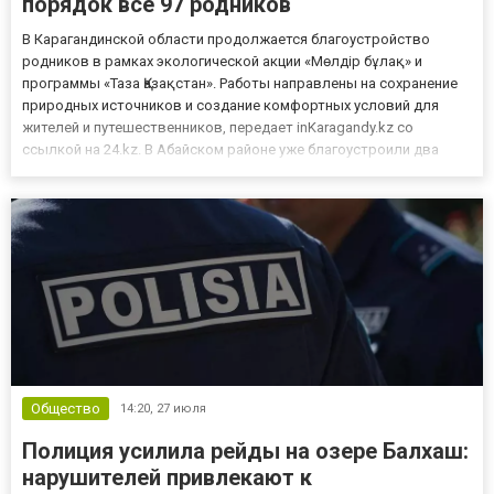
порядок все 97 родников
В Карагандинской области продолжается благоустройство
родников в рамках экологической акции «Мөлдір бұлақ» и
программы «Таза Қазақстан». Работы направлены на сохранение
природных источников и создание комфортных условий для
жителей и путешественников, передает inKaragandy.kz со
ссылкой на 24.kz. В Абайском районе уже благоустроили два
родника — между посёлками Топар и Карабас, а также в селе
Жартас. Ещё один источник обновили в Старой Тихоновке. На
террито...
Общество
14:20,
27 июля
Полиция усилила рейды на озере Балхаш:
нарушителей привлекают к