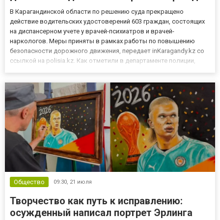
В Карагандинской области по решению суда прекращено
действие водительских удостоверений 603 граждан, состоящих
на диспансерном учете у врачей-психиатров и врачей-
наркологов. Меры приняты в рамках работы по повышению
безопасности дорожного движения, передает inKaragandy.kz со
ссылкой на polisia.kz. Как отметили в департаменте полиции,
решение основано на межведомственном взаимодействии с
медицинскими учреждениями. Специалисты сверяют данные
граждан, имеющих...
Общество
09:30,
21 июля
Творчество как путь к исправлению:
осужденный написал портрет Эрлинга