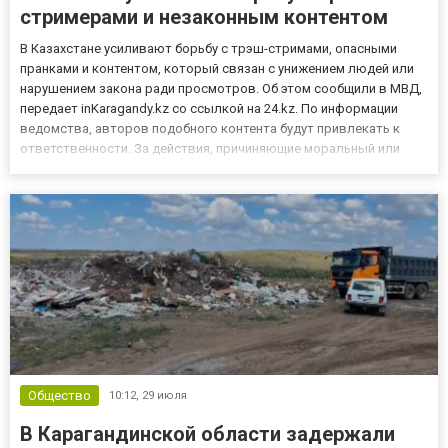
стримерами и незаконным контентом
В Казахстане усиливают борьбу с трэш-стримами, опасными
пранками и контентом, который связан с унижением людей или
нарушением закона ради просмотров. Об этом сообщили в МВД,
передает inKaragandy.kz со ссылкой на 24.kz. По информации
ведомства, авторов подобного контента будут привлекать к
ответственности. За действия, причиняющие моральный или
физический вред окружающим, нарушителям могут грозить
штрафы или административный арест. В МВД подчеркнули, что
ан...
Общество
10:12,
29 июля
В Карагандинской области задержали