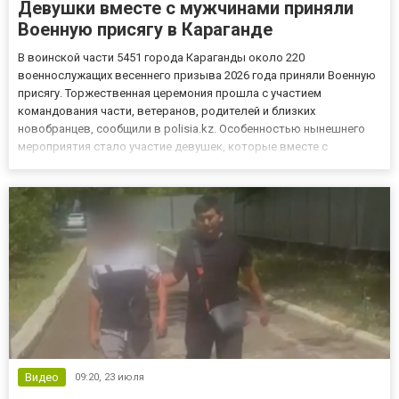
Девушки вместе с мужчинами приняли
Военную присягу в Караганде
В воинской части 5451 города Караганды около 220
военнослужащих весеннего призыва 2026 года приняли Военную
присягу. Торжественная церемония прошла с участием
командования части, ветеранов, родителей и близких
новобранцев, сообщили в polisia.kz. Особенностью нынешнего
мероприятия стало участие девушек, которые вместе с
мужчинами принесли присягу на верность Республике Казахстан и
официально вступили в ряды военнослужащих. Во время
церемонии новобранцы испо...
Видео
09:20,
23 июля