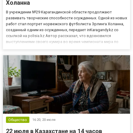
Холанна
В учреждении №29 Карагандинской области продолжают
развивать творческие способности осужденных. Одной из новых
работ стал портрет норвежского футболиста Эрлинга Холанна,
созданный одним из осужденных, передает inKaragandy.kz со
ссылкой на polisia.kz Автор рассказал, что вдохновился
выступлениями своего кумира во время чемпионата мира по
футболу 2026 года. По его словам, игра, целеустремленность и
самоотдача известного нападающего стали причиной создать
его...
Общество
16:20,
20 июля
22 июля в Казахстане на 14 часов