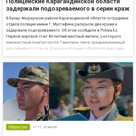
Полицейские Карагандинской области
задержали подозреваемого в серии краж
В Бухар-Жырауском районе Карагандинской области сотрудники
отдела полиции имени Г. Мустафина раскрыли две кражи и
задержали подозреваемого. Об этом сообщили в Polisia.kz.
Первой жертвой стал 40-летний местный житель, у которого
неизвестный похитил почти 1 миллион тенге, предназначенный
для семейного отдыха. Вскоре в полицию обратился еще один
сельчанин. У 45-летнего мужчины был украден мобильный
телефон стоимостью 89 тысяч тенге. В ходе оперативно-
розыскны...
Общество
11:11,
23 июля