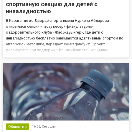
спортивную секцию для детей с
инвалидностью
В Караганде во Дворце спорта имени Нуркена Абдирова
открылась секция «Тұсау кесер» физкультурно-
оздоровительного клуба «Жас Жауынгер», где дети с
инвалидностью бесплатно занимаются адаптивным спортом по
авторской методике, передает inKaragandy.kz. Проект
реализуется при поддержке фонда «Қазақстан халқына».
Методика сочетает общую физическую подготовку и элементы
единоборств, а все тренеры прошли специальное обучение.
Главная задача программы — помочь детям...
Общество
16:05,
Сегодня