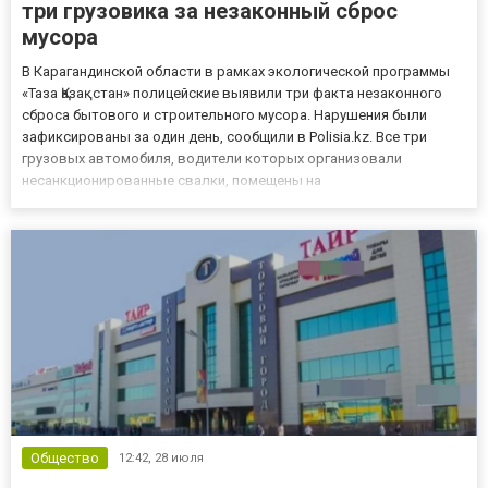
три грузовика за незаконный сброс
мусора
В Карагандинской области в рамках экологической программы
«Таза Қазақстан» полицейские выявили три факта незаконного
сброса бытового и строительного мусора. Нарушения были
зафиксированы за один день, сообщили в Polisia.kz. Все три
грузовых автомобиля, водители которых организовали
несанкционированные свалки, помещены на
специализированную штрафстоянку. Вернуть транспорт
владельцы смогут только после того, как департамент экологии
Карагандинской области опр...
Общество
12:42,
28 июля