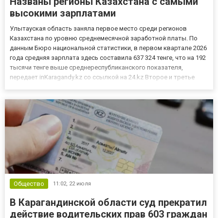
Названы регионы Казахстана с самыми
высокими зарплатами
Улытауская область заняла первое место среди регионов
Казахстана по уровню среднемесячной заработной платы. По
данным Бюро национальной статистики, в первом квартале 2026
года средняя зарплата здесь составила 637 324 тенге, что на 192
тысячи тенге выше среднереспубликанского показателя,
передает inKaragandy.kz со ссылкой на 24.kz Второе и третье
места заняли Атырауская и Мангистауская области, где
среднемесячная заработная плата приблизилась к 610 тысячам...
Общество
11:02,
22 июля
В Карагандинской области суд прекратил
действие водительских прав 603 граждан