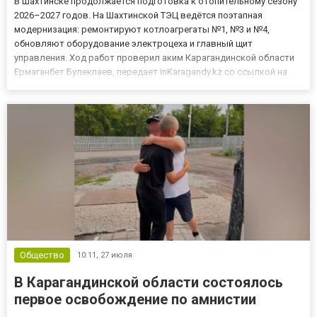
В Шахтинске продолжается подготовка к отопительному сезону
2026–2027 годов. На Шахтинской ТЭЦ ведётся поэтапная
модернизация: ремонтируют котлоагрегаты №1, №3 и №4,
обновляют оборудование электроцеха и главный щит
управления. Ход работ проверил аким Карагандинской области
Ермаганбет Булекпаев, передает inKaragandy.kz со ссылкой на
gov.kz По информации ТОО «Шахтинсктеплоэнерго», все
ремонтные мероприятия выполняются по графику. Благодаря
увеличению финансир...
Общество
10:11,
27 июля
В Карагандинской области состоялось
первое освобождение по амнистии