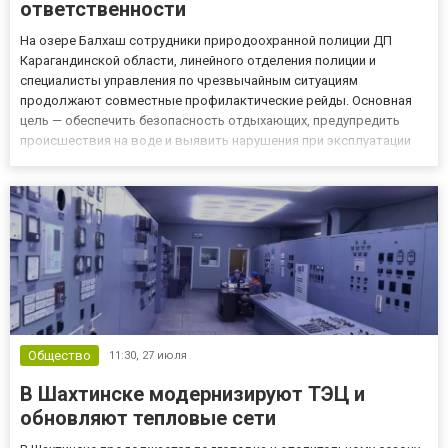
ответственности
На озере Балхаш сотрудники природоохранной полиции ДП
Карагандинской области, линейного отделения полиции и
специалисты управления по чрезвычайным ситуациям
продолжают совместные профилактические рейды. Основная
цель — обеспечить безопасность отдыхающих, предупредить
происшествия на воде и выявить нарушения при эксплуатации
маломерных судов, сообщили в Polisia.kz. Во время
патрулирования акватории и прибрежной зоны полицейские и
спасатели проводят разъясни...
Общество
11:30,
27 июля
В Шахтинске модернизируют ТЭЦ и
обновляют тепловые сети