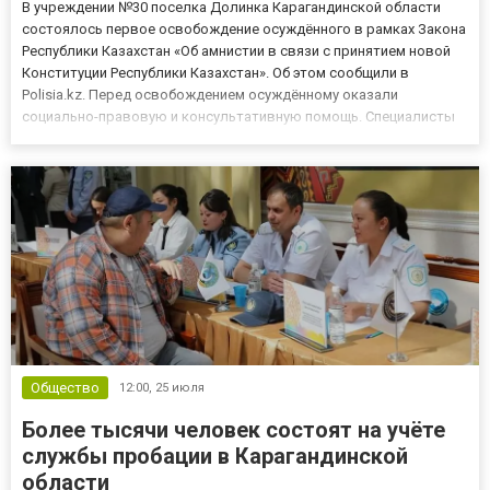
В учреждении №30 поселка Долинка Карагандинской области
состоялось первое освобождение осуждённого в рамках Закона
Республики Казахстан «Об амнистии в связи с принятием новой
Конституции Республики Казахстан». Об этом сообщили в
Polisia.kz. Перед освобождением осуждённому оказали
социально-правовую и консультативную помощь. Специалисты
учреждения разъяснили порядок восстановления документов,
вопросы трудоустройства, социальной адаптации, а также права
и га...
Общество
12:00,
25 июля
Более тысячи человек состоят на учёте
службы пробации в Карагандинской
области