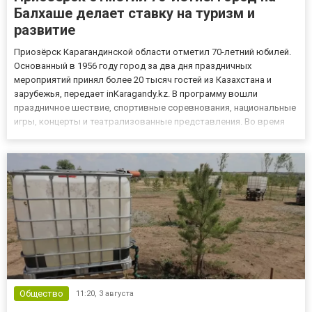
Балхаше делает ставку на туризм и
развитие
Приозёрск Карагандинской области отметил 70-летний юбилей.
Основанный в 1956 году город за два дня праздничных
мероприятий принял более 20 тысяч гостей из Казахстана и
зарубежья, передает inKaragandy.kz. В программу вошли
праздничное шествие, спортивные соревнования, национальные
игры, концерты и театрализованные представления. Во время
акции «Бауырсақ Party» гостям раздали 700 килограммов
баурсаков. Также были вручены молодежные премии, гранты
акима, нагр...
Общество
11:20,
3 августа