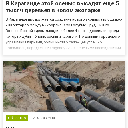
В Караганде этой осенью высадят еще 5
тысяч деревьев в новом экопарке
В Караганде продолжается создание нового экопарка площадью
200 гектаров между микрорайонами Голубые Пруды и Юго-
Восток. Весной здесь высадили более 4 тысяч деревьев, среди
которых дубы, яблони, сосны и карагачи. По данным городского
управления парками, большинство саженцев успешно
прижилось, передает inKaragandy.kz. За зелеными насаждениями
ежедневно ухаживает отдельная бригада. В экопарке
организованы регулярный полив, капельное орошение и
установлено свы...
Общество
12:40,
2 августа