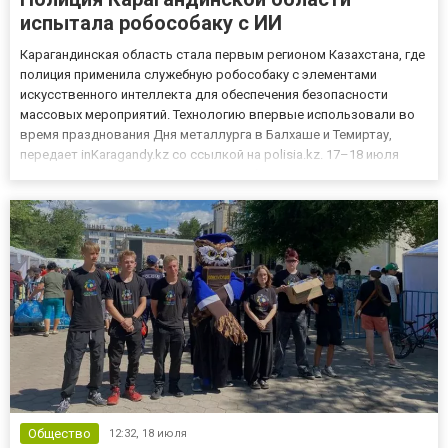
испытала робособаку с ИИ
Карагандинская область стала первым регионом Казахстана, где
полиция применила служебную робособаку с элементами
искусственного интеллекта для обеспечения безопасности
массовых мероприятий. Технологию впервые использовали во
время празднования Дня металлурга в Балхаше и Темиртау,
передает inKaragandy.kz со ссылкой на polisia.kz. 17–18 июля
праздничные мероприятия посетили более 115 тысяч человек.
Для охраны общественного порядка были привлечены свыше
тысяч...
Общество
12:32,
18 июля