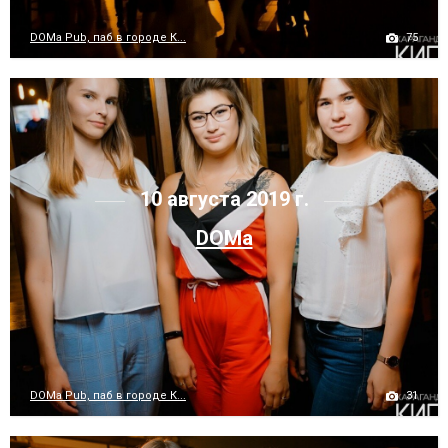
75
DOMa Pub, паб в городе К...
10 августа 2019 г.
DOMa
31
DOMa Pub, паб в городе К...