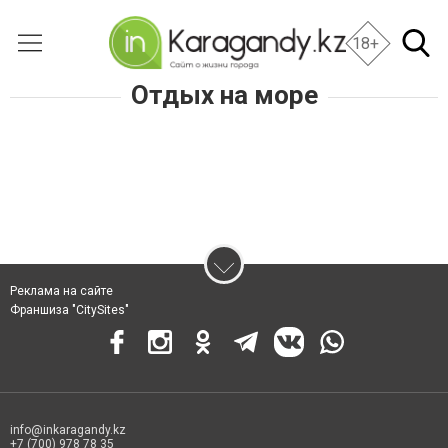
18+
Отдых на море
Реклама на сайте
Франшиза "CitySites"
info@inkaragandy.kz
+7 (700) 978 78 35