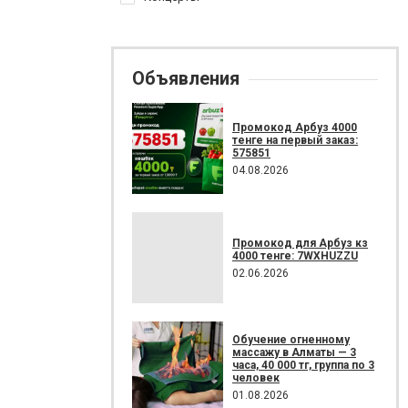
Объявления
Промокод Арбуз 4000
тенге на первый заказ:
575851
04.08.2026
Промокод для Арбуз кз
4000 тенге: 7WXHUZZU
02.06.2026
Обучение огненному
массажу в Алматы — 3
часа, 40 000 тг, группа по 3
человек
01.08.2026