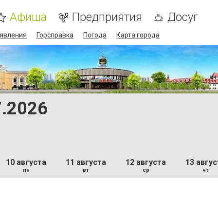
Афиша
Предприятия
Досуг
явления
Горсправка
Погода
Карта города
7.2026
10 августа
11 августа
12 августа
13 авгус
пн
вт
ср
чт