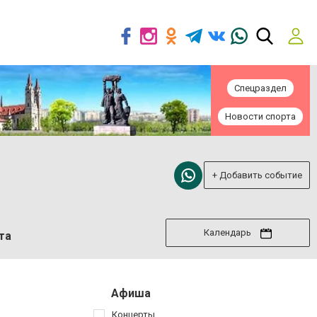
Спецраздел
Новости спорта
+ Добавить событие
Календарь
та
Афиша
Концерты