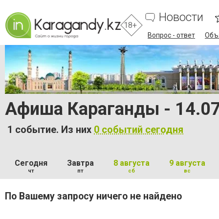
Новости
18+
Вопрос - ответ
Объ
Афиша Караганды - 14.0
1 событие. Из них
0 событий сегодня
Сегодня
Завтра
8 августа
9 августа
чт
пт
сб
вс
По Вашему запросу ничего не найдено