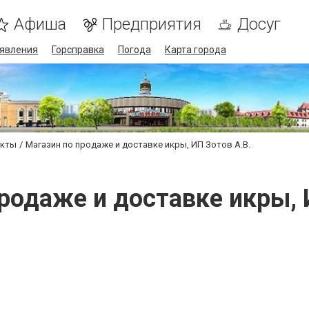
Афиша
Предприятия
Досуг
явления
Горсправка
Погода
Карта города
укты
Магазин по продаже и доставке икры, ИП Зотов А.В.
родаже и доставке икры, 