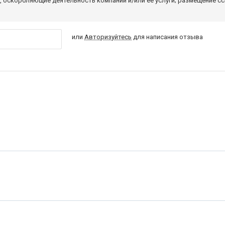
 оскорбляющие деятельность компании и/или ее услуги; размещение с
или
Авторизуйтесь
для написания отзыва