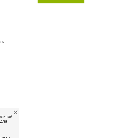
ть
ельной
 для