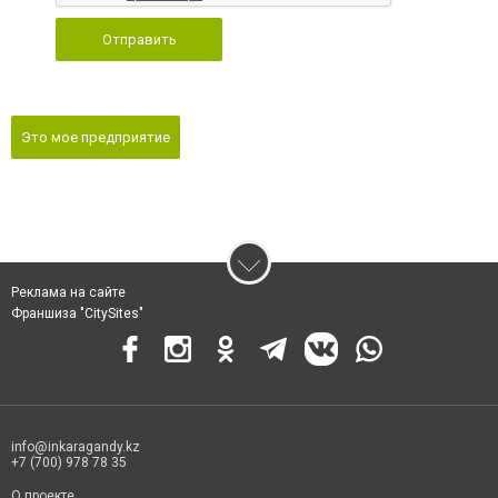
Отправить
Это мое предприятие
Реклама на сайте
Франшиза "CitySites"
info@inkaragandy.kz
+7 (700) 978 78 35
О проекте