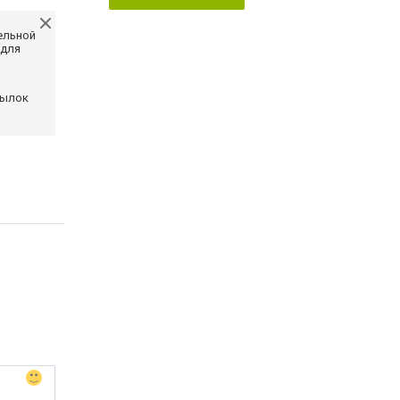
ельной
 для
сылок