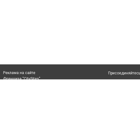
Реклама на сайте
Присоединяйтесь 
Франшиза "CitySites"
info@inkaragandy.kz
О проекте
+7 (700) 978 78 35
Свидетельство №
Все права защищ
первом абзаце те
Политика конфид