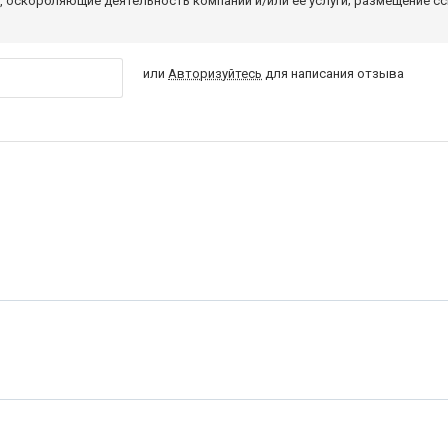
 оскорбляющие деятельность компании и/или ее услуги; размещение с
или
Авторизуйтесь
для написания отзыва