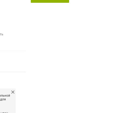
ть
ельной
 для