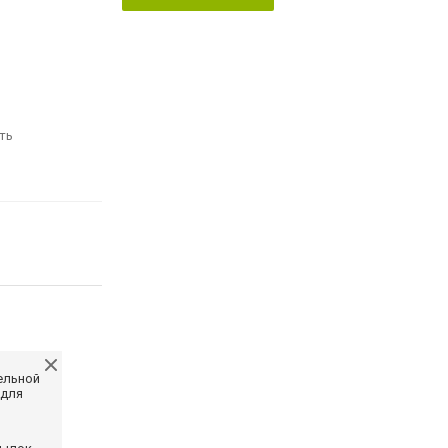
ть
ельной
 для