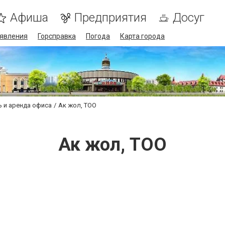
Афиша
Предприятия
Досуг
явления
Горсправка
Погода
Карта города
 и аренда офиса
Ак жол, ТОО
Ак жол, ТОО