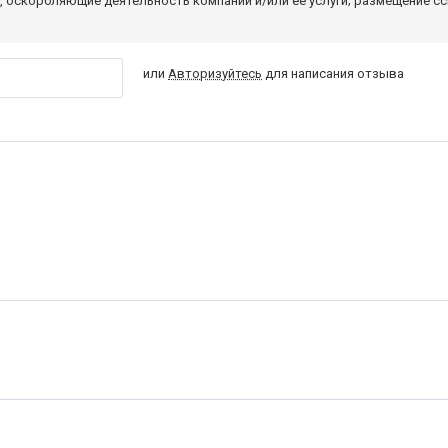
 оскорбляющие деятельность компании и/или ее услуги; размещение с
или
Авторизуйтесь
для написания отзыва