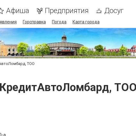
Афиша
Предприятия
Досуг
явления
Горсправка
Погода
Карта города
АвтоЛомбард, ТОО
КредитАвтоЛомбард, ТО
0-а