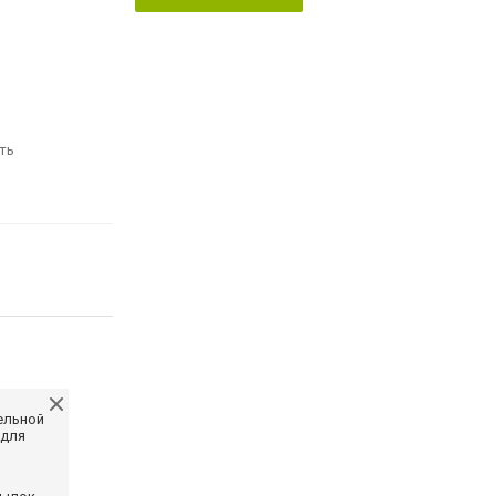
ть
ельной
 для