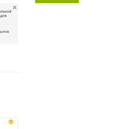
ельной
 для
сылок