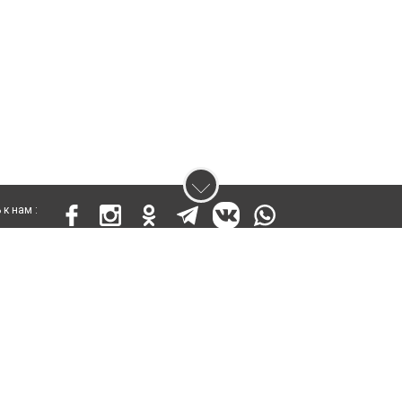
к нам :
 17811-СИ от 26 июля 2019 года
ены. Ретрансляция и цитирование материалов разрешается при указании ги
кста
енциальности
Правила сайта
Правила классифайд