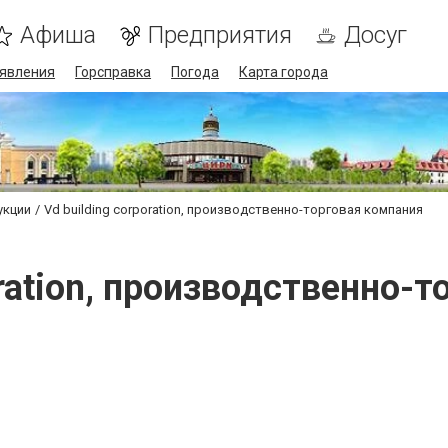
Афиша
Предприятия
Досуг
явления
Горсправка
Погода
Карта города
укции
Vd building corporation, производственно-торговая компания
oration, производственно-