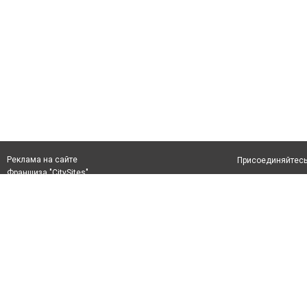
Реклама на сайте
Присоединяйтесь 
Франшиза "CitySites"
info@inkaragandy.kz
О проекте
+7 (700) 978 78 35
Свидетельство №
Все права защищ
первом абзаце те
Политика конфид