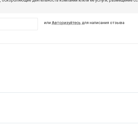
 оскорбляющие деятельность компании и/или ее услуги; размещение с
или
Авторизуйтесь
для написания отзыва