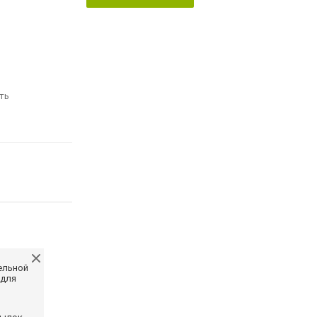
ть
ельной
 для