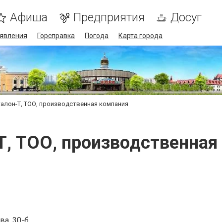
Афиша
Предприятия
Досуг
явления
Горсправка
Погода
Карта города
алон-Т, ТОО, производственная компания
Т, ТОО, производственная
ва, 30-б