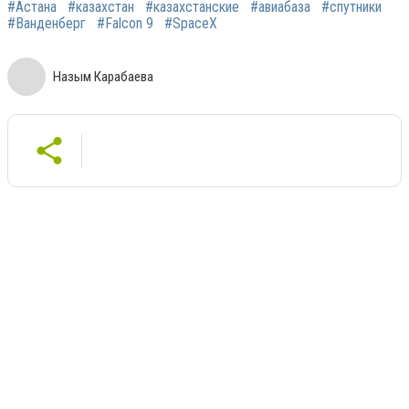
#Астана
#казахстан
#казахстанские
#авиабаза
#спутники
#Ванденберг
#Falcon 9
#SpaceX
Назым Карабаева