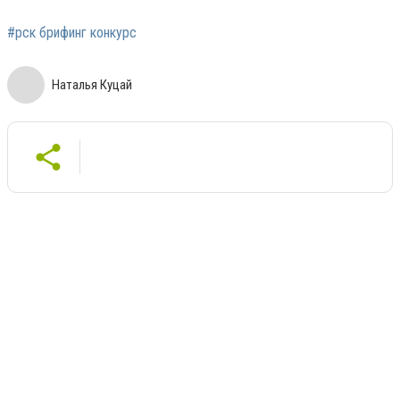
#рск брифинг конкурс
Наталья Куцай