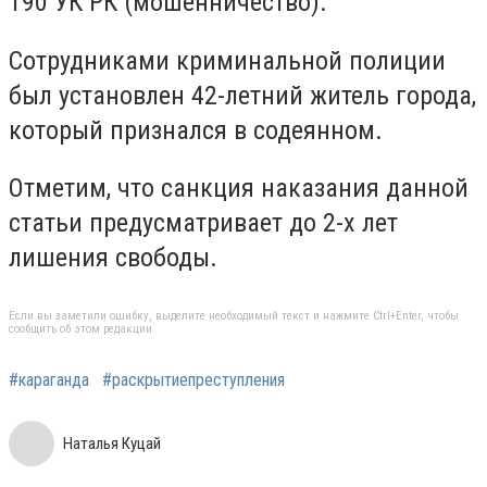
190 УК РК (мошенничество).
Сотрудниками криминальной полиции
был установлен 42-летний житель города,
который признался в содеянном.
Отметим, что санкция наказания данной
статьи предусматривает до 2-х лет
лишения свободы.
Если вы заметили ошибку, выделите необходимый текст и нажмите Ctrl+Enter, чтобы
сообщить об этом редакции
#караганда
#раскрытиепреступления
Наталья Куцай