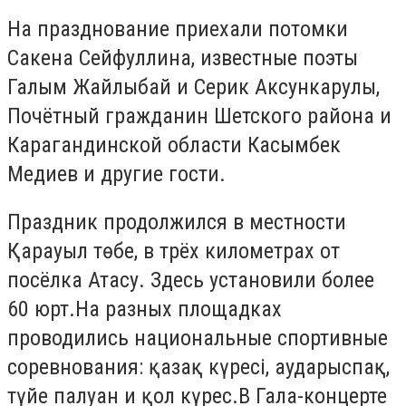
На празднование приехали потомки
Сакена Сейфуллина, известные поэты
Галым Жайлыбай и Серик Аксункарулы,
Почётный гражданин Шетского района и
Карагандинской области Касымбек
Медиев и другие гости.
Праздник продолжился в местности
Қарауыл төбе, в трёх километрах от
посёлка Атасу. Здесь установили более
60 юрт.На разных площадках
проводились национальные спортивные
соревнования: қазақ күресі, аударыспақ,
түйе палуан и қол күрес.В Гала-концерте