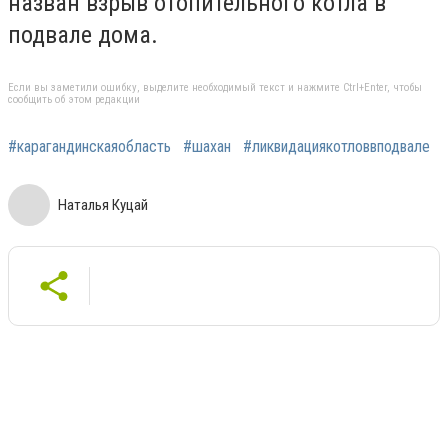
назван взрыв отопительного котла в
подвале дома.
Если вы заметили ошибку, выделите необходимый текст и нажмите Ctrl+Enter, чтобы
сообщить об этом редакции
#карагандинскаяобласть
#шахан
#ликвидациякотловвподвале
Наталья Куцай