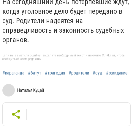
На сегодняшний день потерпевшие ждут,
когда уголовное дело будет передано в
суд. Родители надеятся на
справедливость и законность судебных
органов.
Если вы заметили ошибку, выделите необходимый текст и нажмите Ctrl+Enter, чтобы
сообщить об этом редакции
#караганда
#батут
#трагедия
#родители
#суд
#ожидание
Наталья Куцай