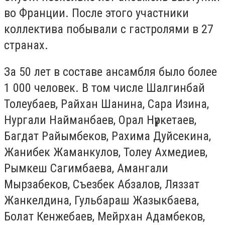
во Франции. После этого участники
коллектива побывали с гастролями в 27
странах.
За 50 лет в составе ансамбля было более
1 000 человек. В том числе Шалгинбай
Толеубаев, Райхан Шанина, Сара Изина,
Нургали Найманбаев, Орал Нүркетаев,
Багдат Райымбеков, Рахима Дуйсекина,
Жанибек Жаманкулов, Толеу Ахмедиев,
Рымкеш Сагимбаева, Амангали
Мырзабеков, Съезбек Абзалов, Ляззат
Жанкелдина, Гульбараш Жазыкбаева,
Болат Кенжебаев, Мейрхан Адамбеков,