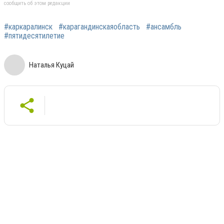
сообщить об этом редакции
#каркаралинск
#карагандинскаяобласть
#ансамбль
#пятидесятилетие
Наталья Куцай