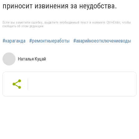
приносит извинения за неудобства.
Если вы заметили ошибку, выделите необходимый текст и нажмите Ctrl+Enter, чтобы
сообщить об этом редакции
#караганда
#ремонтныеработы
#аварийноеотключениеводы
Наталья Куцай