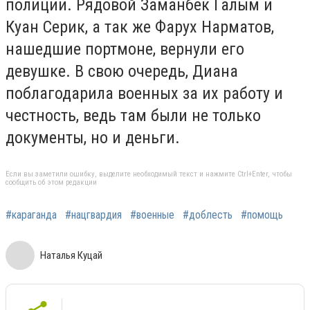
полиции. Рядовой Заманбек Галым и
Куан Серик, а так же Фарух Нарматов,
нашедшие портмоне, вернули его
девушке. В свою очередь, Диана
поблагодарила военных за их работу и
честность, ведь там были не только
документы, но и деньги.
Если вы заметили ошибку, выделите необходимый текст и нажмите Ctrl+Enter, чтобы
сообщить об этом редакции
#караганда
#нацгвардия
#военные
#доблесть
#помощь
Наталья Куцай