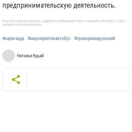
предпринимательскую деятельность.
Если вы заметили ошибку, выделите необходимый текст и нажмите Ctrl+Enter, чтобы
сообщить об этом редакции
#караганда
#мероприятиеавтобус
#проверкинарушений
Наталья Куцай