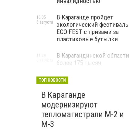
инвалидностью
В Караганде пройдет
16:05
6 августа
экологический фестиваль
ECO FEST с призами за
пластиковые бутылки
В Карагандинской области
11:29
6 августа
более 175 тысяч
школьников начнут
учебный год 1 сентября
ТОП НОВОСТИ
В Караганде
модернизируют
тепломагистрали М-2 и
М-3