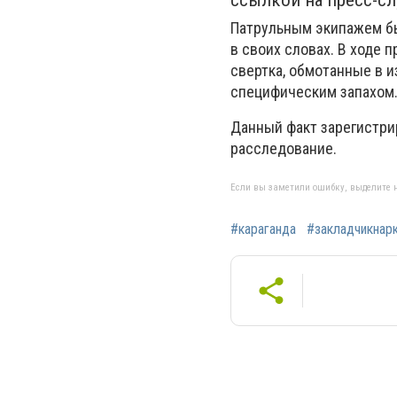
ссылкой на пресс-с
Патрульным экипажем бы
в своих словах. В ходе 
свертка, обмотанные в 
специфическим запахом
Данный факт зарегистри
расследование.
Если вы заметили ошибку, выделите н
#караганда
#закладчикнар