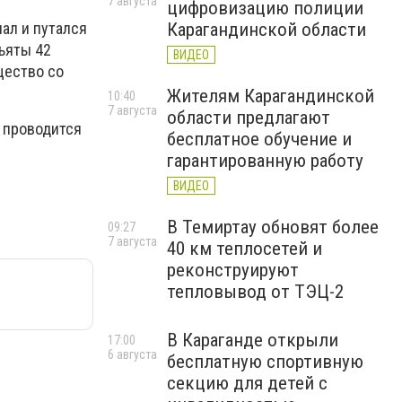
7 августа
цифровизацию полиции
ал и путался
Карагандинской области
зъяты 42
ВИДЕО
щество со
Жителям Карагандинской
10:40
7 августа
области предлагают
 проводится
бесплатное обучение и
гарантированную работу
ВИДЕО
В Темиртау обновят более
09:27
7 августа
40 км теплосетей и
реконструируют
тепловывод от ТЭЦ-2
В Караганде открыли
17:00
6 августа
бесплатную спортивную
секцию для детей с