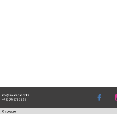
info@inkaragandy.kz
+7 (700) 978 78 35
О проекте