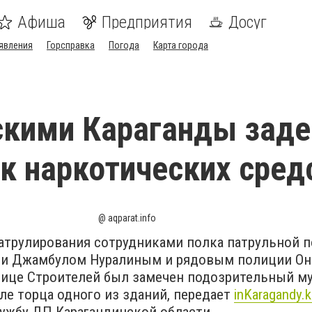
Афиша
Предприятия
Досуг
явления
Горсправка
Погода
Карта города
скими Караганды зад
к наркотических сред
@ aqparat.info
патрулирования сотрудниками полка патрульной 
ии Джамбулом Нуралиным и рядовым полиции О
ице Строителей был замечен подозрительный му
е торца одного из зданий, передает
inKaragandy.