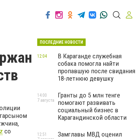
ПОСЛЕДНИЕ НОВОСТИ
ержан
В Караганде служебная
12:04
собака помогла найти
ств
пропавшую после свидания
18-летнюю девушку
Гранты до 5 млн тенге
14:00
7 августа
помогают развивать
полиции
социальный бизнес в
нгарсыном
Карагандинской области
жчина,
kz
со
Замглавы МВД оценил
12:51