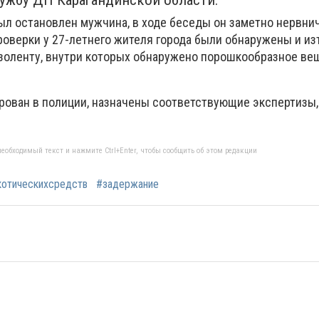
лужбу ДП Карагандинской области.
л остановлен мужчина, в ходе беседы он заметно нервнич
проверки у 27-летнего жителя города были обнаружены и и
изоленту, внутри которых обнаружено порошкообразное ве
.
рован в полиции, назначены соответствующие экспертизы,
еобходимый текст и нажмите Ctrl+Enter, чтобы сообщить об этом редакции
котическихсредств
#задержание