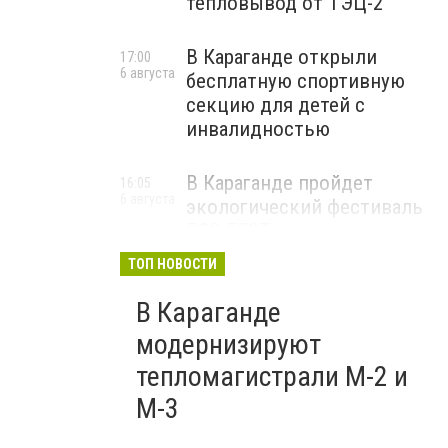
тепловывод от ТЭЦ-2
В Караганде открыли
17:00
6 августа
бесплатную спортивную
секцию для детей с
инвалидностью
В Караганде пройдет
16:05
6 августа
экологический фестиваль
ECO FEST с призами за
пластиковые бутылки
ТОП НОВОСТИ
В Караганде
модернизируют
тепломагистрали М-2 и
М-3