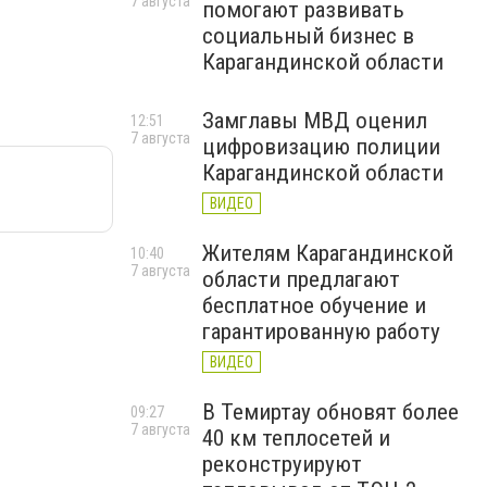
7 августа
помогают развивать
социальный бизнес в
Карагандинской области
Замглавы МВД оценил
12:51
7 августа
цифровизацию полиции
Карагандинской области
ВИДЕО
Жителям Карагандинской
10:40
7 августа
области предлагают
бесплатное обучение и
гарантированную работу
ВИДЕО
В Темиртау обновят более
09:27
7 августа
40 км теплосетей и
реконструируют