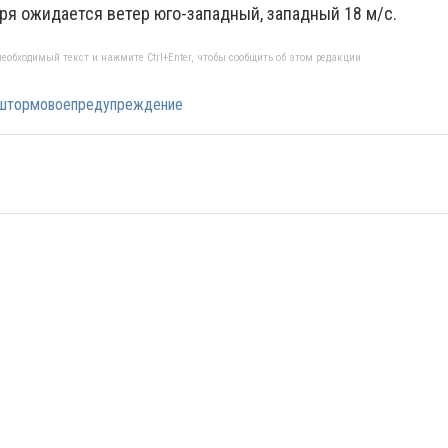
ря ожидается ветер юго-западный, западный 18 м/с.
еобходимый текст и нажмите Ctrl+Enter, чтобы сообщить об этом редакции
штормовоепредупреждение