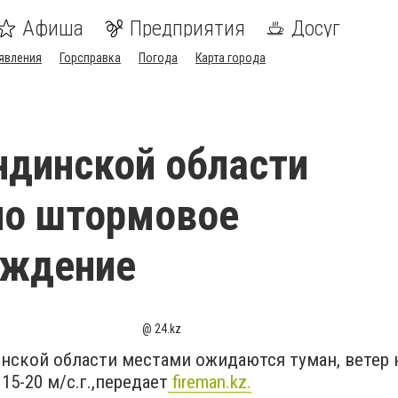
Афиша
Предприятия
Досуг
явления
Горсправка
Погода
Карта города
ндинской области
но штормовое
еждение
@ 24.kz
инской области местами ожидаются туман, ветер 
15-20 м/с.г.,передает
fireman.kz.