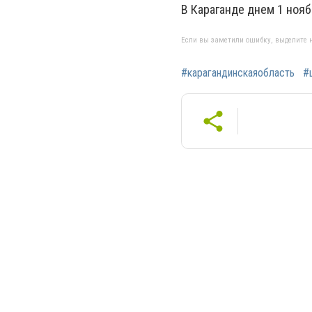
В Караганде днем 1 нояб
Если вы заметили ошибку, выделите н
#карагандинскаяобласть
#