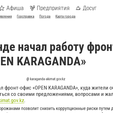
Афиша
Предприятия
Досуг
явления
Горсправка
Погода
Карта города
нде начал работу фрон
PEN KARAGANDA»
@ karaganda-akimat.gov.kz
тал фронт-офис «OPEN KARAGANDA», куда жители о
иться со своими предложениями, вопросами и жа
imat.gov.kz
.
горожанами позволит снизить коррупционные риски путем