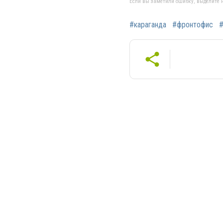
Если вы заметили ошибку, выделите н
#караганда
#фронтофис