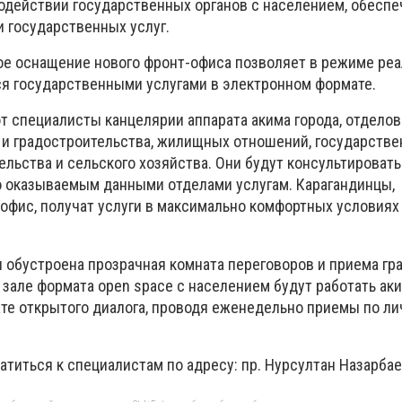
одействии государственных органов с населением, обеспе
и государственных услуг.
е оснащение нового фронт-офиса позволяет в режиме реа
я государственными услугами в электронном формате.
т специалисты канцелярии аппарата акима города, отдело
 и градостроительства, жилищных отношений, государстве
ельства и сельского хозяйства. Они будут консультировать
 оказываемым данными отделами услугам. Карагандинцы,
офис, получат услуги в максимально комфортных условиях
и обустроена прозрачная комната переговоров и приема гр
 зале формата open space с населением будут работать аки
ате открытого диалога, проводя еженедельно приемы по л
атиться к специалистам по адресу: пр. Нурсултан Назарбаев