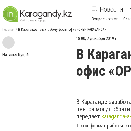
Новости
Вопрос - ответ
Объ
Главная
В Караганде начал работу фронт-офис «OPEN KARAGANDA»
18:00, 7 декабря 2019 г.
В Карага
Наталья Куцай
офис «O
В Караганде зарабо
центра могут обрат
передает
karaganda-ak
Такой формат работы с 