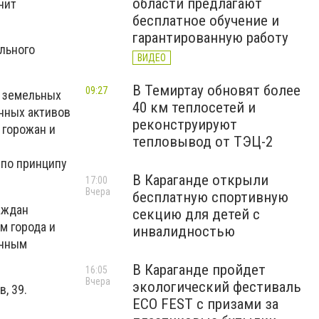
области предлагают
чит
бесплатное обучение и
гарантированную работу
льного
ВИДЕО
В Темиртау обновят более
09:27
в земельных
40 км теплосетей и
нных активов
реконструируют
 горожан и
тепловывод от ТЭЦ-2
 по принципу
В Караганде открыли
17:00
Вчера
бесплатную спортивную
аждан
секцию для детей с
м города и
инвалидностью
ичным
В Караганде пройдет
16:05
Вчера
экологический фестиваль
, 39.
ECO FEST с призами за