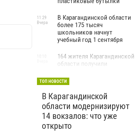
пластиковые бутылки
В Карагандинской области
11:29
Вчера
более 175 тысяч
школьников начнут
учебный год 1 сентября
164 жителя Карагандинской
10:10
Вчера
области получили
государственные гранты на
бизнес
ТОП НОВОСТИ
В Карагандинской
области модернизируют
14 вокзалов: что уже
открыто