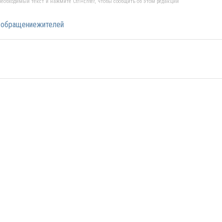
еобходимый текст и нажмите Ctrl+Enter, чтобы сообщить об этом редакции
#обращениежителей