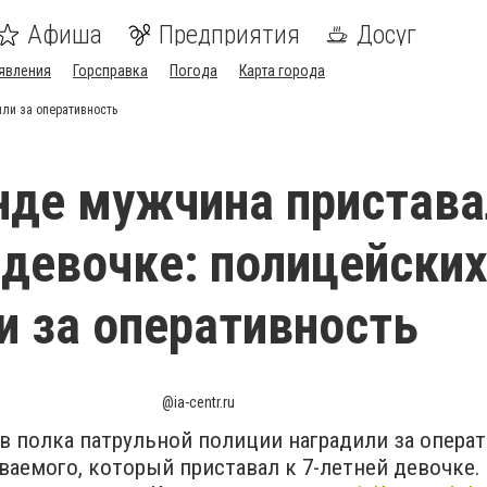
Афиша
Предприятия
Досуг
явления
Горсправка
Погода
Карта города
или за оперативность
нде мужчина пристава
 девочке: полицейски
и за оперативность
@ia-centr.ru
в полка патрульной полиции наградили за опера
аемого, который приставал к 7-летней девочке.