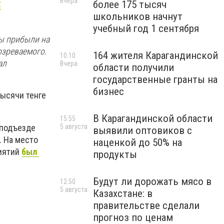
Вчера
z
более 175 тысяч
школьников начнут
учебный год 1 сентября
ы прибыли на
озреваемого.
164 жителя Карагандинской
10:10
зал
Вчера
области получили
государственные гранты на
бизнес
ысячи тенге
В Карагандинской области
15:55
 подъезде
5 августа
выявили оптовиков с
. На место
наценкой до 50% на
риятий
был
продукты
Будут ли дорожать мясо в
12:50
5 августа
Казахстане: в
правительстве сделали
прогноз по ценам