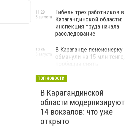
Гибель трех работников в
11:29
5 августа
Карагандинской области:
инспекция труда начала
расследование
В Караганде пенсионерку
10:36
5 августа
обманули на 15 млн тенге,
пообещав снять
«проклятие»
ТОП НОВОСТИ
ВИДЕО
В Карагандинской
области модернизируют
14 вокзалов: что уже
открыто