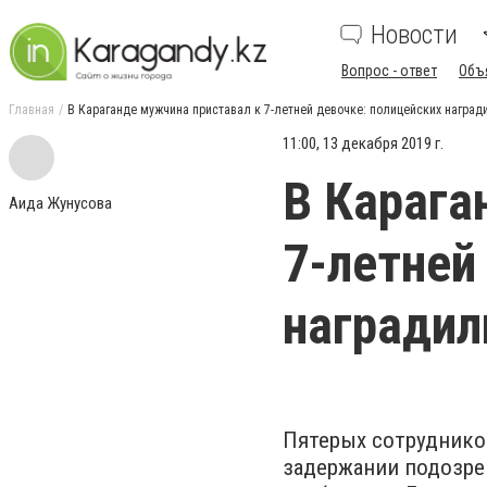
Новости
Вопрос - ответ
Объ
Главная
В Караганде мужчина приставал к 7-летней девочке: полицейских наград
11:00, 13 декабря 2019 г.
В Карага
Аида Жунусова
7-летней
наградил
Пятерых сотруднико
задержании подозрев