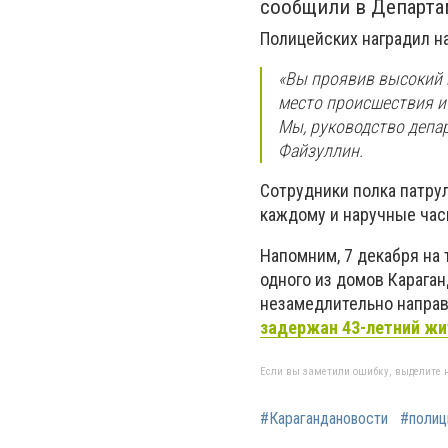
сообщили в Департа
Полицейских наградил н
«Вы проявив высокий 
место происшествия и 
Мы, руководство депар
Файзуллин.
Сотрудники полка патру
каждому и наручные час
Напомним, 7 декабря на 
одного из домов Карага
незамедлительно направ
задержан 43-летний жи
Если вы заметили ошибку, выделите н
#Карагандановости
#полиц