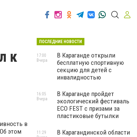
ПОСЛЕДНИЕ НОВОСТИ
л к
В Караганде открыли
17:00
Вчера
бесплатную спортивную
х
секцию для детей с
инвалидностью
В Караганде пройдет
16:05
Вчера
экологический фестиваль
ECO FEST с призами за
пластиковые бутылки
тивность в
 Об этом
В Карагандинской области
11:29