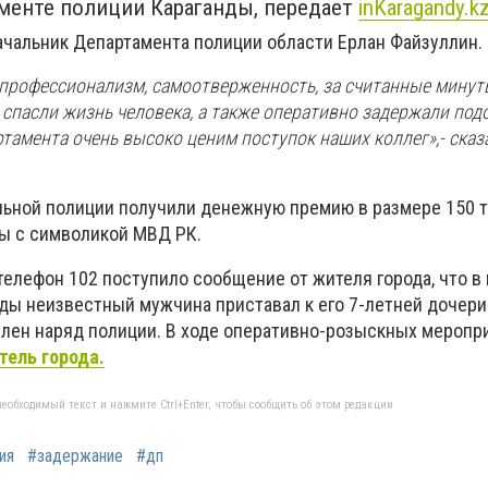
менте полиции Караганды, передает
inKaragandy.k
ачальник Департамента полиции области Ерлан Файзуллин.
профессионализм, самоотверженность, за считанные минут
спасли жизнь человека, а также оперативно задержали под
тамента очень высоко ценим поступок наших коллег»,- ска
льной полиции получили денежную премию в размере 150 т
ы с символикой МВД РК.
телефон 102 поступило сообщение от жителя города, что в
нды неизвестный мужчина приставал к его 7-летней дочери
лен наряд полиции. В ходе оперативно-розыскных мероп
тель города.
еобходимый текст и нажмите Ctrl+Enter, чтобы сообщить об этом редакции
ия
#задержание
#дп