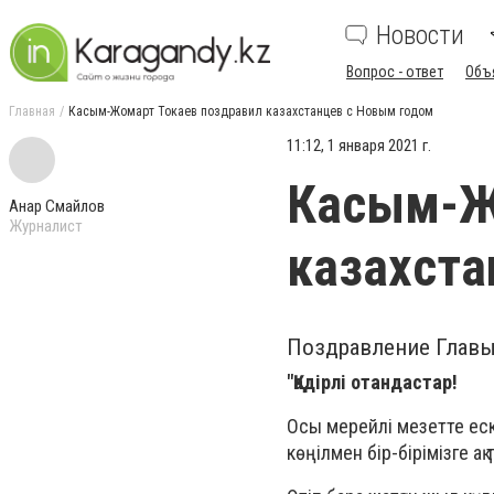
Новости
Вопрос - ответ
Объ
Главная
Касым-Жомарт Токаев поздравил казахстанцев с Новым годом
11:12, 1 января 2021 г.
Касым-Ж
Анар Смайлов
Журналист
казахста
Поздравление Главы
"Қадірлі отандастар!
Осы мерейлі мезетте ескі
көңілмен бір-бірімізге ақ