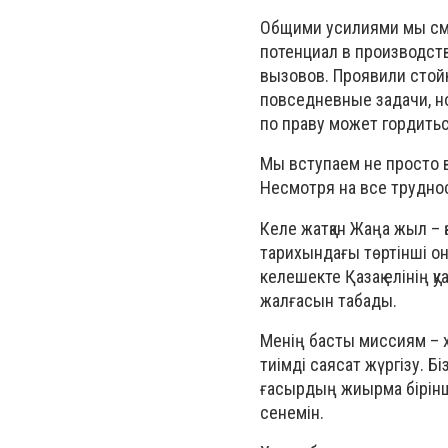
Общими усилиями мы смо
потенциал в производст
вызовов. Проявили стой
повседневные задачи, н
по праву может гордить
Мы вступаем не просто в
Несмотря на все трудно
Келе жатқан Жаңа жыл – қ
тарихындағы төртінші он
келешекте Қазақ елінің қ
жалғасын табады.
Менің басты миссиям – х
тиімді саясат жүргізу. Б
ғасырдың жиырма бірінш
сенемін.