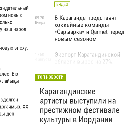
ВИДЕО
озидательный
ором новых
В Караганде представят
09:20
только
Вчера
хоккейные команды
у наш народ
«Сарыарка» и Qarmet перед
новым сезоном
 новую эпоху.
Экспорт Карагандинской
17:50
4 августа
области вырос на 27%:
ң
регион выходит на новые
лес. Біз
рынки
ТОП НОВОСТИ
р лайықты
Карагандинские
артисты выступили на
ізделген
қорғаймыз. ХХІ
престижном фестивале
ды деп
культуры в Иордании