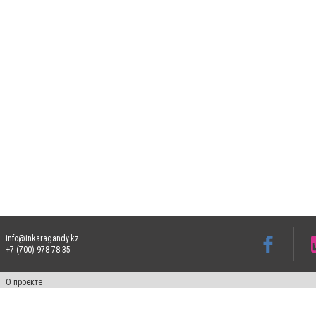
info@inkaragandy.kz
+7 (700) 978 78 35
О проекте
Свидетельство № 17811-СИ от 26 июля 2019 года