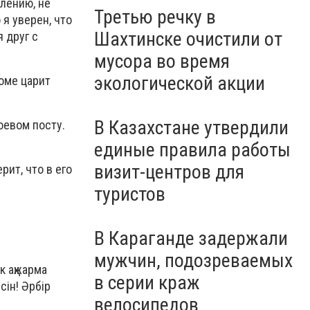
лению, не
Третью речку в
я уверен, что
Шахтинске очистили от
 друг с
мусора во время
экологической акции
оме царит
В Казахстане утвердили
оевом посту.
единые правила работы
визит-центров для
ит, что в его
туристов
В Караганде задержали
мужчин, подозреваемых
к ақжарма
в серии краж
сін! Әрбір
велосипедов