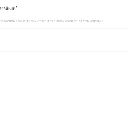
ағайын!"
еобходимый текст и нажмите Ctrl+Enter, чтобы сообщить об этом редакции