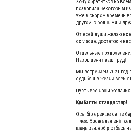
Хочу обратиться ко все
позволила некоторым из 
уже в скором времени вс
другом, с родными и дру
От всей души желаю всем
согласие, достаток и вес
Отдельные поздравления 
Народ ценит ваш труд!
Мы встречаем 2021 год с
судьбе и в жизни всей 
Пусть все наши желания 
Қымбатты отандастар!
Осы бір ерекше сәтте бәр
тілек. Босағадан еніп ке
шаңыраққа, әрбір отбасын