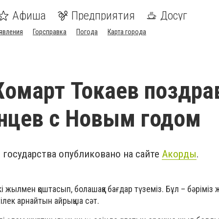
Афиша
Предприятия
Досуг
явления
Горсправка
Погода
Карта города
омарт Токаев поздра
нцев с Новым годом
 государства опубликовано на сайте
Акорды
.
 жылмен қоштасып, болашаққа бағдар түземіз. Бұл – бәріміз
 тілек арнайтын айрықша сәт.