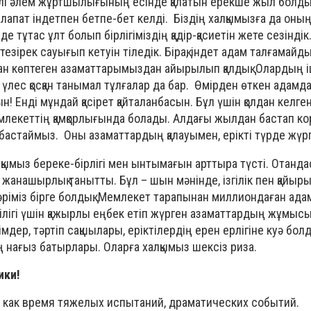
үллі әлем жұртшылығының есінде қалатын ерекше жыл болды
апат індетпен бетпе-бет келді. Біздің халқымызға да оны
е тұтас ұлт болып бірлігіміздің қадір-қасиетін жете сезіндік
тезірек сауығып кетуін тіледік. Бірақ, індет адам талғамайды
 көптеген азаматтарымыздан айырылып қалдық. Олардың і
р үлес қосқан танымал тұлғалар да бар. Өмірден өткен адам
 Енді мұндай қасірет қайталанбасын. Бұл үшін қолдан келген
млекеттің қамқорлығында болады. Алдағы жылдан бастап ко
і бастаймыз. Оны азаматтардың қалауымен, ерікті түрде жүрг
қымыз береке-бірлігі мен ынтымағын арттыра түсті. Отан
п, жанашырлық танытты. Бұл – шын мәнінде, ізгілік пен қайы
бәріміз бірге болдық. Мемлекет тарапынан миллиондаған адам
гілігі үшін қажырлы еңбек етіп жүрген азаматтардың жұмыс
імдер, тәртіп сақшылары, еріктілердің ерен ерлігіне куә болд
ің нағыз батырлары. Оларға халқымыз шексіз риза.
ики!
м как время тяжелых испытаний, драматических событий.