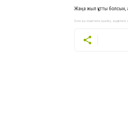
Жаңа жыл құтты болсын, 
Если вы заметили ошибку, выделите н