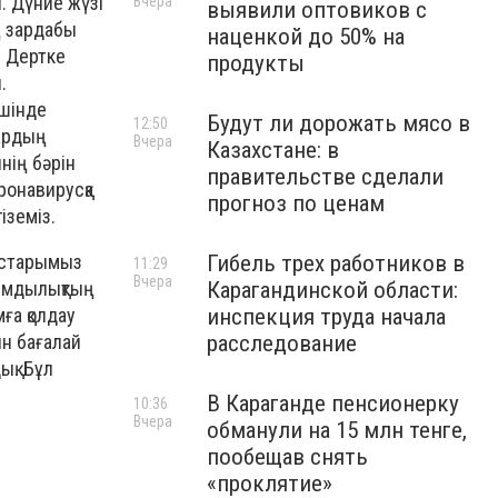
. Дүние жүзі
Вчера
выявили оптовиков с
ң зардабы
наценкой до 50% на
. Дертке
продукты
.
шінде
Будут ли дорожать мясо в
12:50
дардың
Вчера
Казахстане: в
нің бәрін
правительстве сделали
ронавирусқа
прогноз по ценам
іземіз.
дастарымыз
Гибель трех работников в
11:29
Вчера
рымдылықтың
Карагандинской области:
ға қолдау
инспекция труда начала
ын бағалай
расследование
ық. Бұл
В Караганде пенсионерку
10:36
Вчера
обманули на 15 млн тенге,
пообещав снять
«проклятие»