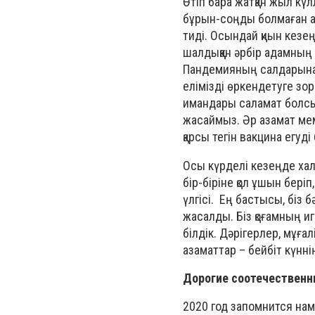
Өтіп бара жатқан жыл к
бұрын-соңды болмаған ал
тиді. Осындай қиын кезеңд
шалдыққан әрбір адамның 
Пандемияның салдарынан
елімізді өркендетуге зо
имандары саламат болсын!
жасаймыз. Әр азамат ме
қарсы тегін вакцина егуд
Осы күрделі кезеңде хал
бір-біріне қол ұшын бері
үлгісі. Ең бастысы, біз 
жасалды. Біз қоғамның и
білдік. Дәрігерлер, мұғал
азаматтар – бейбіт күнн
Дорогие соотечественн
2020 год запомнится на