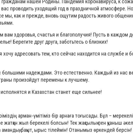
м гражданам нашей Родины. Пандемия коронавируса, к сожа
вас проводить уходящий год в праздничной атмосфере. Но 
е мы, как и прежде, вновь ощутим радость живого общения
зьями.
 вам здоровья, счастья и благополучия! Пусть в каждом д
елье! Берегите друг друга, заботьтесь о близких!
хочу адресовать тем, кто сейчас находится на службе и б
 большими надеждами. Это естественно. Каждый из нас вер
страны произойдут перемены к лучшему.
исполнятся и Казахстан станет еще сильнее!
іміздің арман-үмітіміз бір арнаға тоғысады. Бұл – мерекелі
ле жатқан жыл берекелі болсын! Тек жақсылық пен қуаныш әкел
а амандық, бақыт, ырыс тілеймін! Отанымыз өркендей берсін!