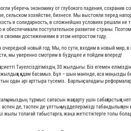
гли уберечь экономику от глубокого падения, сохранив с
ве, сельском хозяйстве, бизнесе. Мы выстояли перед нап
кость и солидарность, в сложнейших условиях решали не 
о и обеспечивали поступательное развитие страны. Поэтом
ся своими достижениями в этом непростом году.
 очередной новый год. Мы, по сути, входим в новый мир, в
сти, мы уверенно смотрим в будущее и пойдем вперед!
асиетті Тәуелсіздігіміздің 30 жылдығы. Біз егемен елімізді
жылдыққа қадам басамыз. Бұл – шын мәнінде, аса маңызды бе
уатын одан әрі арттыра түсеміз. Барлық саладағы реформала
алқымыздың тұрмыс сапасын жақсарту үшін сабақтастыққа нег
із аспен де, таспен де ұлттық мүдделерімізді табандылықпен 
і жылы толағай табыстарға, жаңа жетістіктерге толы бола