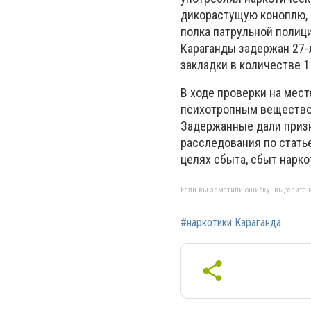
дикорастущую коноплю, 
полка патрульной полиц
Караганды задержан 27-
закладки в количестве 1
В ходе проверки на мес
психотропным
вещество
Задержанные дали призн
расследования по статье
целях сбыта, сбыт нарко
Если вы заметили ошибку, выделите н
#наркотики Караганда