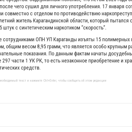
после чего сушил для личного употребления. 17 января с
ии совместно с отделом по противодействию наркопресту
летний житель Карагандинской области, который пытался 
5 штук с синтетическим наркотиком “скорость”.
те сотрудниками ОПН УП Караганды изъяты 15 полимерных 
м, общим весом 8,95 грамм, что является особо крупным р
ательные показания. По данным фактам начаты досудебн
 297 части 1 УК РК, то есть незаконное приобретение и хр
тических средств.
еобходимый текст и нажмите Ctrl+Enter, чтобы сообщить об этом редакции