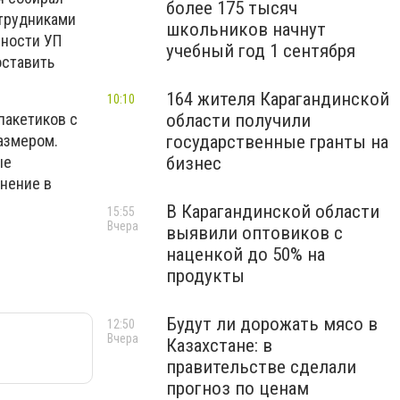
более 175 тысяч
отрудниками
школьников начнут
пности УП
учебный год 1 сентября
оставить
164 жителя Карагандинской
10:10
области получили
пакетиков с
государственные гранты на
азмером.
бизнес
ые
анение в
В Карагандинской области
15:55
Вчера
выявили оптовиков с
наценкой до 50% на
продукты
Будут ли дорожать мясо в
12:50
Вчера
Казахстане: в
правительстве сделали
прогноз по ценам