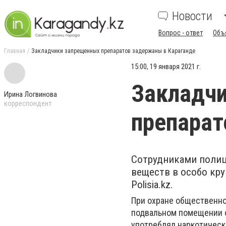
Новости
Вопрос - ответ
Объ
Главная
Закладчики запрещенных препаратов задержаны в Караганде
15:00, 19 января 2021 г.
Закладч
Ирина Логвинова
корреспондент
препарат
Сотрудниками полиц
веществ в особо кр
Polisia.kz.
При охране общественно
подвальном помещении о
употреблял наркотическ