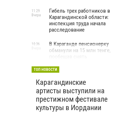
Гибель трех работников в
11:29
Вчера
Карагандинской области:
инспекция труда начала
расследование
В Караганде пенсионерку
10:36
Вчера
обманули на 15 млн тенге,
пообещав снять
«проклятие»
ТОП НОВОСТИ
ВИДЕО
Карагандинские
артисты выступили на
престижном фестивале
культуры в Иордании