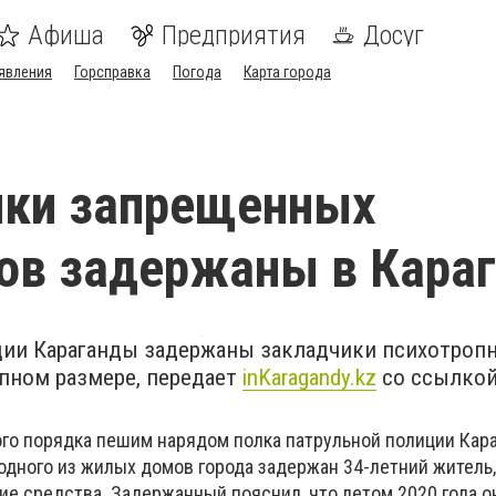
Афиша
Предприятия
Досуг
явления
Горсправка
Погода
Карта города
ики запрещенных
ов задержаны в Кара
ии Караганды задержаны закладчики психотроп
упном размере, передает
inKaragandy.kz
со ссылкой
го порядка пешим нарядом полка патрульной полиции Кар
дного из жилых домов города задержан 34-летний житель
ие средства. Задержанный пояснил, что летом 2020 года о