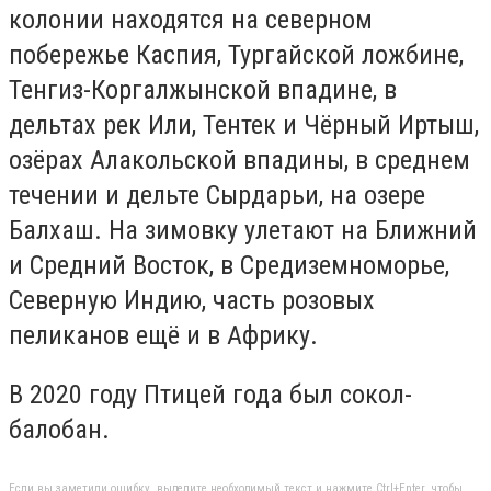
колонии находятся на северном
побережье Каспия, Тургайской ложбине,
Тенгиз-Коргалжынской впадине, в
дельтах рек Или, Тентек и Чёрный Иртыш,
озёрах Алакольской впадины, в среднем
течении и дельте Сырдарьи, на озере
Балхаш. На зимовку улетают на Ближний
и Средний Восток, в Средиземноморье,
Северную Индию, часть розовых
пеликанов ещё и в Африку.
В 2020 году Птицей года был сокол-
балобан.
Если вы заметили ошибку, выделите необходимый текст и нажмите Ctrl+Enter, чтобы