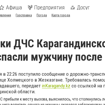
Афиша
Предприятия
Досуг
явления
Горсправка
Погода
Карта города
ки ДЧС Карагандинск
спасли мужчину после
я в 22:26 поступило сообщение о дорожно-транс
ице Холмецкого в Жезказгане. Требовалась помо
адавшего, передает
inKaragandy.kz
со ссылкой на п
динской области.
С прибыли к месту вызова, выяснилось, что столкнулись 
те чего водитель одного из машины оказался заблокирован