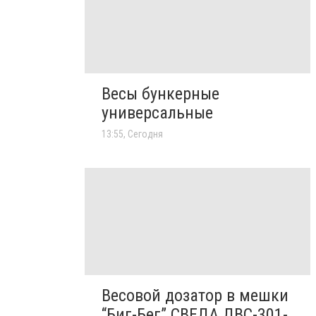
Весы бункерные
универсальные
13:55, Сегодня
Весовой дозатор в мешки
“Биг-Бег” СВЕДА ДВС-301-