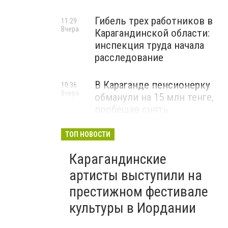
Гибель трех работников в
11:29
Вчера
Карагандинской области:
инспекция труда начала
расследование
В Караганде пенсионерку
10:36
Вчера
обманули на 15 млн тенге,
пообещав снять
«проклятие»
ТОП НОВОСТИ
ВИДЕО
Карагандинские
артисты выступили на
престижном фестивале
культуры в Иордании