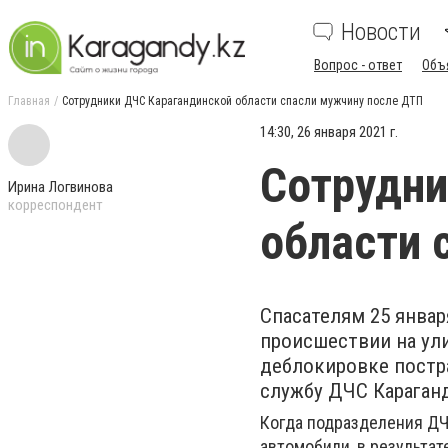
Новости
Вопрос - ответ
Объ
Главная
Сотрудники ДЧС Карагандинской области спасли мужчину после ДТП
14:30, 26 января 2021 г.
Сотрудни
Ирина Логвинова
корреспондент
области 
Спасателям 25 январ
происшествии на ул
деблокировке постр
службу ДЧС Караган
Когда подразделения ДЧ
автомобили, в результа