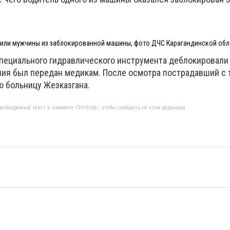
или мужчины из заблокированной машины, фото ДЧС Карагандинской обл
пециального гидравлического инструмента деблокировали 
ния был передан медикам. После осмотра пострадавший с
ю больницу Жезказгана.
еобходимый текст и нажмите Ctrl+Enter, чтобы сообщить об этом редакции