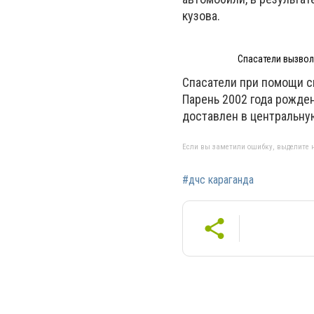
кузова.
Спасатели вызвол
Спасатели при помощи с
Парень 2002 года рожде
доставлен в центральну
Если вы заметили ошибку, выделите н
#дчс караганда