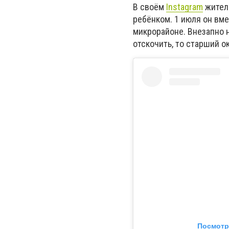
В своём
Instagram
житель
ребёнком. 1 июля он вме
микрорайоне. Внезапно н
отскочить, то старший о
Посмотр