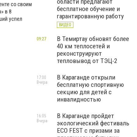
области предлагают
енте со своим
бесплатное обучение и
» в 8
гарантированную работу
ший успел
ВИДЕО
В Темиртау обновят более
09:27
40 км теплосетей и
реконструируют
тепловывод от ТЭЦ-2
В Караганде открыли
17:00
Вчера
бесплатную спортивную
секцию для детей с
инвалидностью
В Караганде пройдет
16:05
Вчера
экологический фестиваль
ECO FEST с призами за