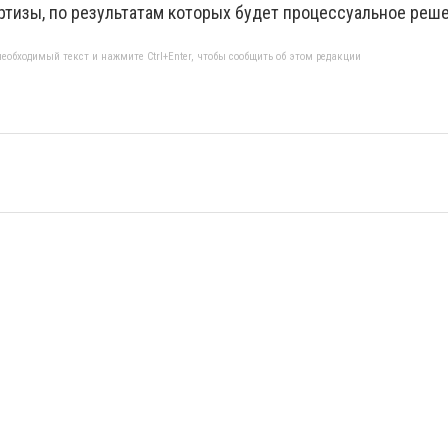
тизы, по результатам которых будет процессуальное реше
еобходимый текст и нажмите Ctrl+Enter, чтобы сообщить об этом редакции