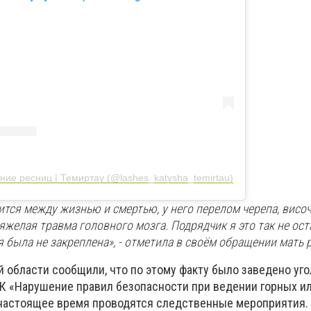
ие ресниц | Темиртау (@lashes_katysha_temirtau)
ится между жизнью и смертью, у него перелом черепа, висо
яжелая травма головного мозга. Подрядчик я это так не ос
 была не закреплена», - отметила в своём обращении мать 
й области сообщили, что по этому факту было заведено уг
 РК «Нарушение правил безопасности при ведении горных и
 настоящее время проводятся следственные мероприятия.