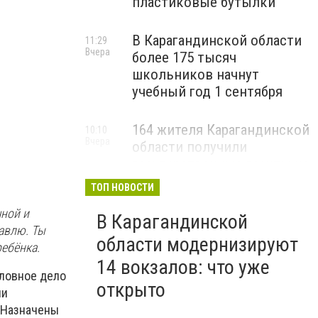
пластиковые бутылки
В Карагандинской области
11:29
Вчера
более 175 тысяч
школьников начнут
учебный год 1 сентября
164 жителя Карагандинской
10:10
Вчера
области получили
государственные гранты на
бизнес
ТОП НОВОСТИ
чной и
В Карагандинской
тавлю. Ты
области модернизируют
ребёнка.
14 вокзалов: что уже
оловное дело
открыто
ли
 Назначены